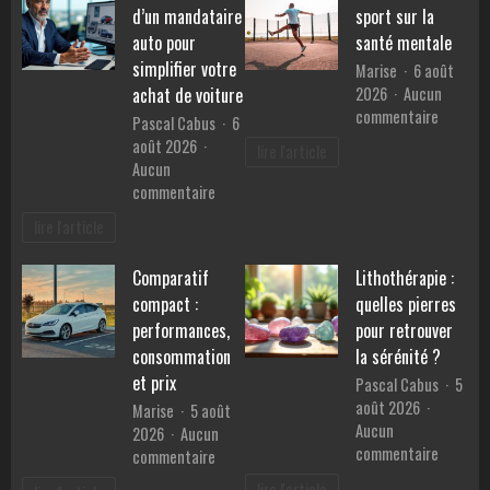
d’un mandataire
sport sur la
auto pour
santé mentale
simplifier votre
Marise
6 août
2026
Aucun
achat de voiture
sur
commentaire
Pascal Cabus
6
Les
août 2026
lire l'article
bienfait
Aucun
du
sur
commentaire
sport
Les
lire l'article
sur
services
la
d’un
santé
Comparatif
Lithothérapie :
mandataire
mentale
compact :
quelles pierres
auto
pour
performances,
pour retrouver
simplifier
consommation
la sérénité ?
votre
et prix
Pascal Cabus
5
achat
août 2026
Marise
5 août
de
Aucun
2026
Aucun
voiture
sur
commentaire
sur
commentaire
Lithothé
Comparatif
lire l'article