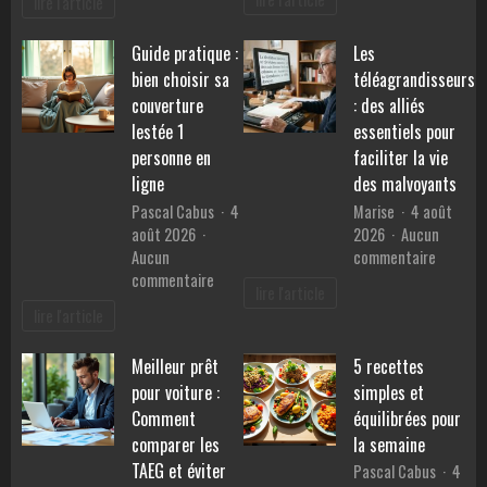
lire l'article
:
compact
quelles
:
Guide pratique :
Les
pierres
performances,
pour
bien choisir sa
téléagrandisseurs
consommation
retrouv
et
couverture
: des alliés
la
prix
lestée 1
essentiels pour
sérénité
personne en
faciliter la vie
?
ligne
des malvoyants
Pascal Cabus
4
Marise
4 août
août 2026
2026
Aucun
sur
Aucun
commentaire
sur
Les
commentaire
lire l'article
Guide
téléagr
lire l'article
pratique
:
:
des
Meilleur prêt
5 recettes
bien
alliés
pour voiture :
simples et
choisir
essentie
sa
pour
Comment
équilibrées pour
couverture
faciliter
comparer les
la semaine
lestée
la
TAEG et éviter
Pascal Cabus
4
1
vie