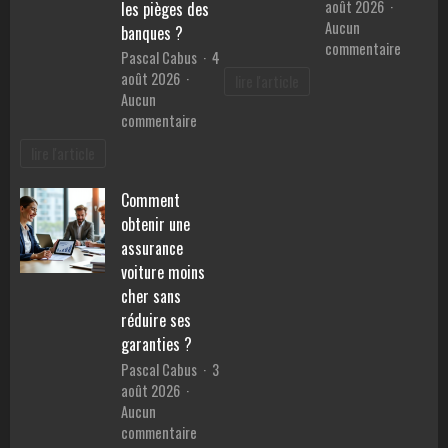
août 2026
les pièges des
personne
des
Aucun
banques ?
en
malvoya
sur
commentaire
Pascal Cabus
4
ligne
5
août 2026
lire l'article
recette
Aucun
simples
sur
commentaire
et
Meilleur
équilibr
lire l'article
prêt
pour
pour
la
Comment
voiture
semaine
obtenir une
:
Comment
assurance
comparer
voiture moins
les
cher sans
TAEG
réduire ses
et
garanties ?
éviter
Pascal Cabus
3
les
août 2026
pièges
Aucun
des
sur
commentaire
banques