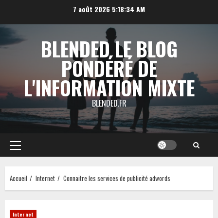
Aller
7 août 2026
5:18:34 AM
au
contenu
BLENDED LE BLOG
PONDÉRÉ DE
L'INFORMATION MIXTE
BLENDED.FR
Menu
principal
Accueil
Internet
Connaitre les services de publicité adwords
Internet