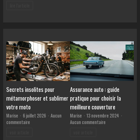
Comment
?
lire l'article
obtenir
une
assurance
voiture
moins
cher
sans
réduire
ses
garanties
?
Secrets insolites pour
Assurance auto : guide
métamorphoser et sublimer
pratique pour choisir la
votre moto
meilleure couverture
Marise
6 juillet 2026
Aucun
Marise
13 novembre 2024
sur
sur
commentaire
Aucun commentaire
Secrets
Assurance
voir article
voir article
insolites
auto