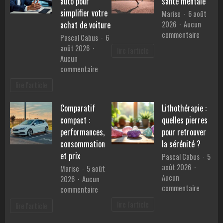
auto pour
santé mentale
en
simplifier votre
Marise
6 août
Provence
2026
Aucun
achat de voiture
?
sur
commentaire
Pascal Cabus
6
Les
août 2026
lire l'article
bienfait
Aucun
du
sur
commentaire
sport
Les
lire l'article
sur
services
la
d’un
santé
Comparatif
Lithothérapie :
mandataire
mentale
compact :
quelles pierres
auto
pour
performances,
pour retrouver
simplifier
consommation
la sérénité ?
votre
et prix
Pascal Cabus
5
achat
août 2026
Marise
5 août
de
Aucun
2026
Aucun
voiture
sur
commentaire
sur
commentaire
Lithothé
Comparatif
lire l'article
lire l'article
:
compact
quelles
: