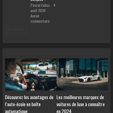
en
malvoya
Pascal Cabus
4
ligne
août 2026
Aucun
sur
commentaire
Meilleur
lire l'article
prêt
pour
voiture
:
Comment
comparer
les
TAEG
et
éviter
les
pièges
des
Découvrez les avantages de
Les meilleures marques de
banques
l’auto-école en boîte
voitures de luxe à connaître
?
automatique
en 2024