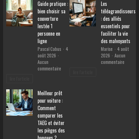
Guide pratique :
Les
pierres
performances,
pour
bien choisir sa
téléagrandisseurs
consommation
retrouv
et
couverture
: des alliés
la
prix
lestée 1
essentiels pour
sérénité
personne en
faciliter la vie
?
ligne
des malvoyants
Pascal Cabus
4
Marise
4 août
août 2026
2026
Aucun
sur
Aucun
commentaire
sur
Les
commentaire
lire l'article
Guide
téléagr
lire l'article
pratique
:
:
des
Meilleur prêt
bien
alliés
pour voiture :
choisir
essentie
sa
pour
Comment
couverture
faciliter
comparer les
lestée
la
TAEG et éviter
1
vie
les pièges des
personne
des
banques ?