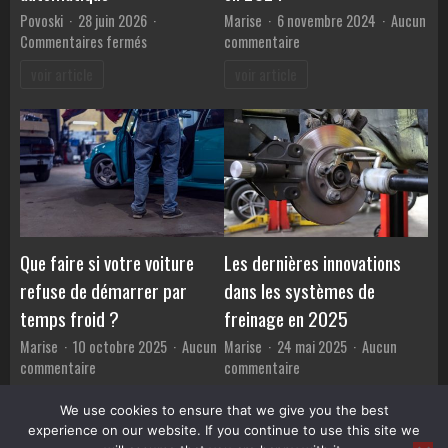
Povoski
28 juin 2026
Marise
6 novembre 2024
Aucun
sur
sur
Commentaires fermés
commentaire
Découvrez
Les
voir article
voir article
les
meilleures
avantages
marques
de
de
l’auto-
voitures
école
de
en
luxe
boîte
à
automatique
connaître
en
Que faire si votre voiture
Les dernières innovations
2024
refuse de démarrer par
dans les systèmes de
temps froid ?
freinage en 2025
Marise
10 octobre 2025
Aucun
Marise
24 mai 2025
Aucun
sur
sur
commentaire
commentaire
Que
Les
voir article
voir article
faire
dernières
We use cookies to ensure that we give you the best
si
innovations
experience on our website. If you continue to use this site we