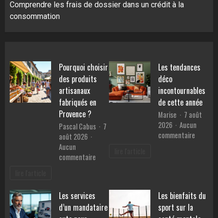
Comprendre les frais de dossier dans un crédit à la
consommation
Pourquoi choisir
Les tendances
des produits
déco
artisanaux
incontournables
fabriqués en
de cette année
Provence ?
Marise
7 août
2026
Aucun
Pascal Cabus
7
sur
commentaire
août 2026
Les
Aucun
lire l'article
tendanc
sur
commentaire
déco
Pourquoi
lire l'article
inconto
choisir
de
des
Les services
Les bienfaits du
cette
produits
année
d’un mandataire
sport sur la
artisanaux
fabriqués