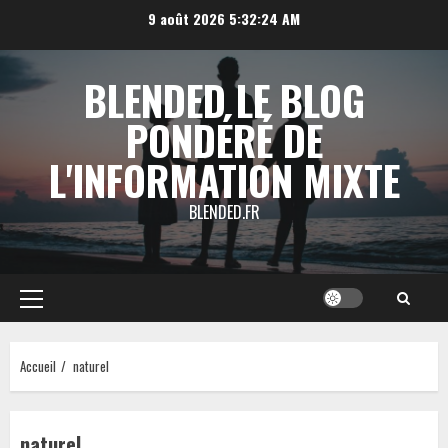
Aller
9 août 2026
5:32:25 AM
au
contenu
BLENDED LE BLOG
PONDÉRÉ DE
L'INFORMATION MIXTE
BLENDED.FR
Menu
principal
Accueil
naturel
naturel