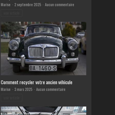
sur
Marise
2 septembre 2025
Aucun commentaire
La
voir article
voiture
automatisée
:
vers
une
nouvelle
éthique
de
la
conduite
Comment recycler votre ancien véhicule
sur
Marise
3 mars 2025
Aucun commentaire
Comment
voir article
recycler
votre
ancien