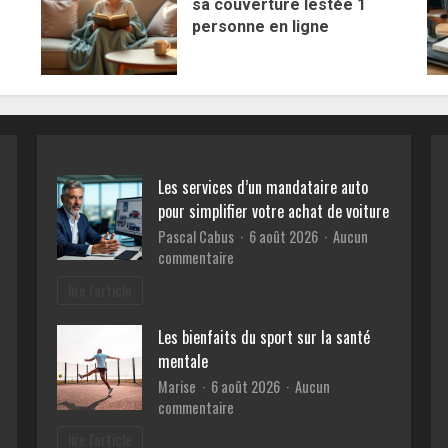
sa couverture lestée 1
personne en ligne
Les services d’un mandataire auto
pour simplifier votre achat de voiture
Pascal Cabus
6 août 2026
Aucun
sur
commentaire
Les
lire l'article
services
d’un
Les bienfaits du sport sur la santé
mandataire
mentale
auto
pour
Marise
6 août 2026
Aucun
simplifier
sur
commentaire
votre
Les
lire l'article
achat