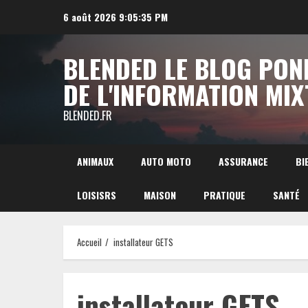
Aller
6 août 2026
9:05:37 PM
au
contenu
BLENDED LE BLOG PON
DE L'INFORMATION MIX
BLENDED.FR
ANIMAUX
AUTO MOTO
ASSURANCE
BI
LOISISRS
MAISON
PRATIQUE
SANTÉ
Accueil
installateur GETS
installateur GETS