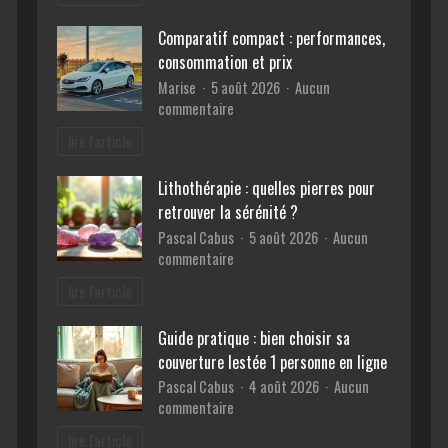
bienfaits
de
du
Comparatif compact : performances,
voiture
sport
consommation et prix
sur
la
Marise
5 août 2026
Aucun
santé
sur
commentaire
mentale
Comparatif
lire l'article
compact
:
Lithothérapie : quelles pierres pour
performances,
retrouver la sérénité ?
consommation
et
Pascal Cabus
5 août 2026
Aucun
prix
sur
commentaire
Lithothérapie
lire l'article
:
quelles
Guide pratique : bien choisir sa
pierres
couverture lestée 1 personne en ligne
pour
retrouver
Pascal Cabus
4 août 2026
Aucun
la
sur
commentaire
sérénité
Guide
lire l'article
?