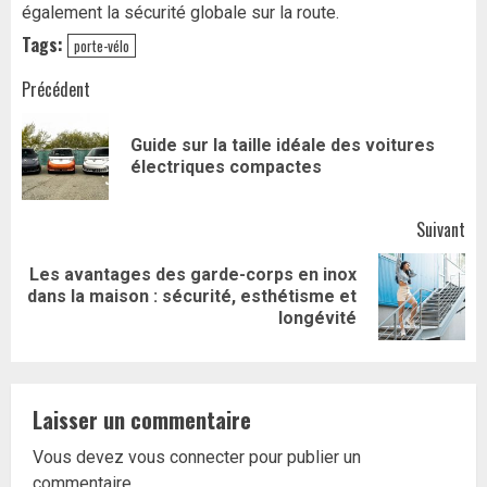
également la sécurité globale sur la route.
Tags:
porte-vélo
Navigation
Précédent
d’article
Guide sur la taille idéale des voitures
Art
électriques compactes
pr
Suivant
Les avantages des garde-corps en inox
Article
dans la maison : sécurité, esthétisme et
suivant:
longévité
Laisser un commentaire
Vous devez
vous connecter
pour publier un
commentaire.