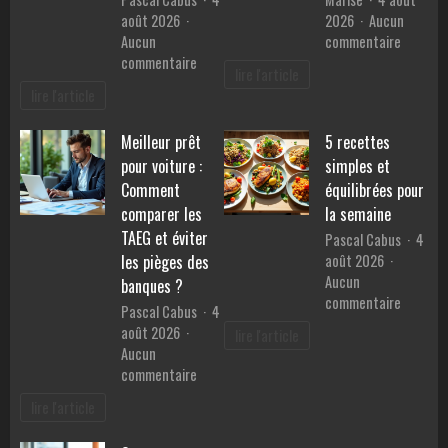
août 2026
2026
Aucun
sur
Aucun
commentaire
sur
Les
commentaire
lire l'article
Guide
téléagr
lire l'article
pratique
:
:
des
Meilleur prêt
5 recettes
bien
alliés
pour voiture :
simples et
choisir
essentie
sa
pour
Comment
équilibrées pour
couverture
faciliter
comparer les
la semaine
lestée
la
TAEG et éviter
Pascal Cabus
4
1
vie
août 2026
les pièges des
personne
des
Aucun
banques ?
en
malvoya
sur
commentaire
Pascal Cabus
4
ligne
5
août 2026
lire l'article
recette
Aucun
simples
sur
commentaire
et
Meilleur
équilibr
lire l'article
prêt
pour
pour