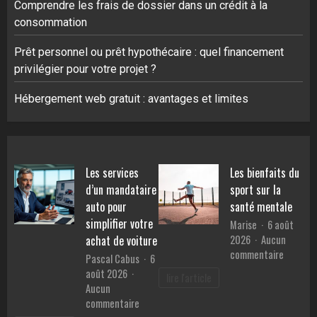
Comprendre les frais de dossier dans un crédit à la
consommation
Prêt personnel ou prêt hypothécaire : quel financement
privilégier pour votre projet ?
Hébergement web gratuit : avantages et limites
Les services
Les bienfaits du
d’un mandataire
sport sur la
auto pour
santé mentale
simplifier votre
Marise
6 août
2026
Aucun
achat de voiture
sur
commentaire
Pascal Cabus
6
Les
août 2026
lire l'article
bienfait
Aucun
du
sur
commentaire
sport