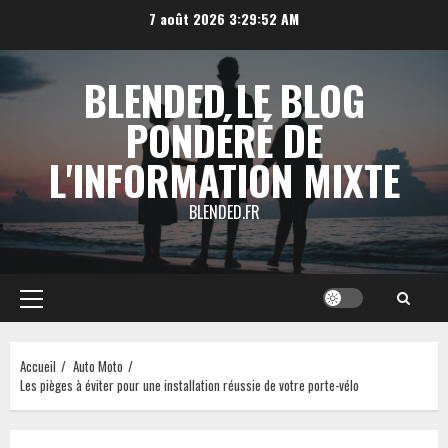
Aller
7 août 2026
3:29:53 AM
au
contenu
BLENDED LE BLOG
PONDÉRÉ DE
L'INFORMATION MIXTE
BLENDED.FR
Menu
principal
Accueil
Auto Moto
Les pièges à éviter pour une installation réussie de votre porte-vélo