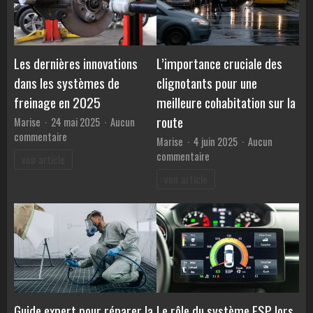
garanties
?
Les dernières innovations
L’importance cruciale des
dans les systèmes de
clignotants pour une
freinage en 2025
meilleure cohabitation sur la
route
Marise
24 mai 2025
Aucun
sur
commentaire
Marise
4 juin 2025
Aucun
Les
sur
commentaire
voir article
dernières
L’importance
voir article
innovations
cruciale
dans
des
les
clignotants
systèmes
pour
de
une
freinage
meilleure
en
cohabitation
2025
sur
la
Guide expert pour réparer la
Le rôle du système ESP lors