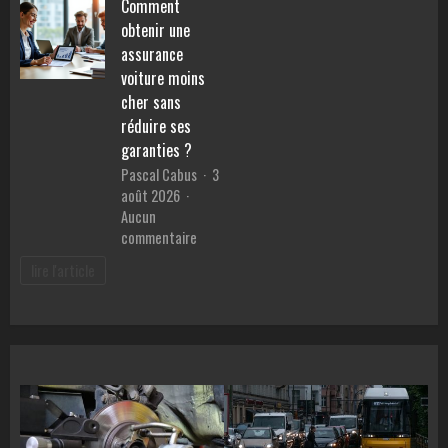
la
Comment
voiture
semaine
obtenir une
:
Comment
assurance
comparer
voiture moins
les
cher sans
TAEG
réduire ses
et
garanties ?
éviter
Pascal Cabus
3
les
août 2026
pièges
Aucun
des
sur
commentaire
banques
Comment
?
lire l'article
obtenir
une
assurance
voiture
moins
cher
sans
réduire
ses