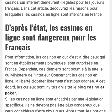
casinos sur internet demeurent illégales pour les joueurs
français. Dans cet article, découvrez les raisons pour
lesquelles les casinos en ligne sont interdits en France.
D’après l’état, les casinos en
ligne sont dangereux pour les
Français
Pour information, les casinos en dur, c’est-à-dire ceux qui
sont en établissements physiques, sont autorisés en
France. Cependant, ces derniers sont soumis à la tutelle
du Ministère de l’Intérieur. Concernant les casinos en
ligne, la liberté d’opérer librement n’est pas gagnée. À cet
égard, les curieux sont invités à visiter le
blog casino et
poker
.
Si les casinos en ligne sont encadrés par une législation
spécifique, ils ne devront pas être plus dangereux que
ceux considérés d’être physiques. Après tout, les options