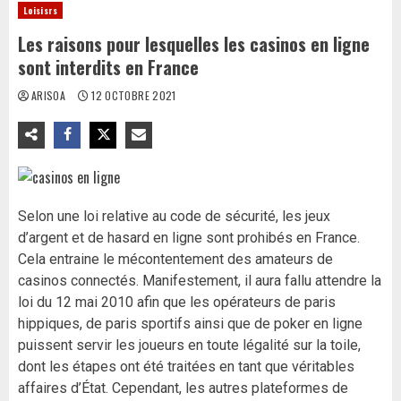
Loisisrs
Les raisons pour lesquelles les casinos en ligne
sont interdits en France
ARISOA
12 OCTOBRE 2021
Selon une loi relative au code de sécurité, les jeux
d’argent et de hasard en ligne sont prohibés en France.
Cela entraine le mécontentement des amateurs de
casinos connectés. Manifestement, il aura fallu attendre la
loi du 12 mai 2010 afin que les opérateurs de paris
hippiques, de paris sportifs ainsi que de poker en ligne
puissent servir les joueurs en toute légalité sur la toile,
dont les étapes ont été traitées en tant que véritables
affaires d’État. Cependant, les autres plateformes de