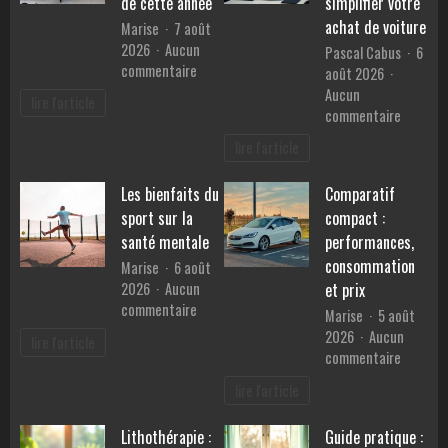
de cette année
simplifier votre
?
gage
achat de voiture
Marise
7 août
de
2026
Aucun
Pascal Cabus
6
sécurité
sur
commentaire
août 2026
pour
Les
Aucun
les
lire l'article
tendances
sur
commentaire
clients
déco
Les
à
lire l'article
incontournables
services
Agen
de
d’un
Les bienfaits du
Comparatif
cette
mandata
année
sport sur la
compact :
auto
pour
santé mentale
performances,
simplifie
consommation
Marise
6 août
votre
2026
Aucun
et prix
achat
sur
commentaire
Marise
5 août
de
Les
2026
Aucun
lire l'article
voiture
bienfaits
sur
commentaire
du
Compara
lire l'article
sport
compac
sur
:
la
Lithothérapie :
Guide pratique :
perform