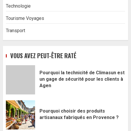
Technologie
Tourisme Voyages
Transport
VOUS AVEZ PEUT-ÊTRE RATÉ
Pourquoi la technicité de Climasun est
un gage de sécurité pour les clients à
Agen
Pourquoi choisir des produits
artisanaux fabriqués en Provence ?