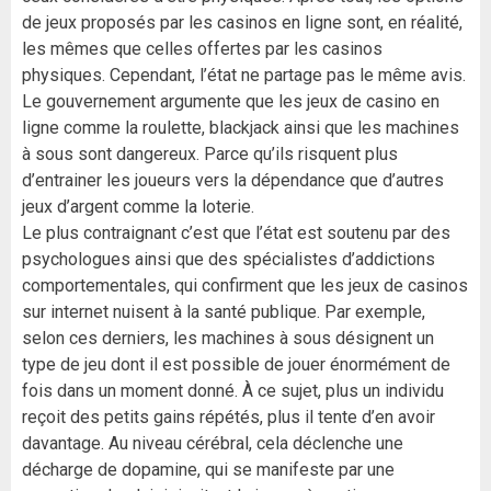
de jeux proposés par les casinos en ligne sont, en réalité,
les mêmes que celles offertes par les casinos
physiques. Cependant, l’état ne partage pas le même avis.
Le gouvernement argumente que les jeux de casino en
ligne comme la roulette, blackjack ainsi que les machines
à sous sont dangereux. Parce qu’ils risquent plus
d’entrainer les joueurs vers la dépendance que d’autres
jeux d’argent comme la loterie.
Le plus contraignant c’est que l’état est soutenu par des
psychologues ainsi que des spécialistes d’addictions
comportementales, qui confirment que les jeux de casinos
sur internet nuisent à la santé publique. Par exemple,
selon ces derniers, les machines à sous désignent un
type de jeu dont il est possible de jouer énormément de
fois dans un moment donné. À ce sujet, plus un individu
reçoit des petits gains répétés, plus il tente d’en avoir
davantage. Au niveau cérébral, cela déclenche une
décharge de dopamine, qui se manifeste par une