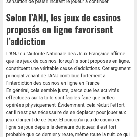
sensation de plaisir incitant le joueur à continuer.
Selon l’ANJ, les jeux de casinos
proposés en ligne favorisent
l’addiction
L’ANJ ou l’Autorité Nationale des Jeux Française affirme
que les jeux de casinos, lorsqu’ils sont proposés en ligne,
constituent une véritable cause d’addictions. Cet argument
principal venant de l’ANJ contribue fortement à
l’interdiction des casinos en ligne en France.
En général, cela semble juste, parce que les activités
effectuées sur la toile sont faciles faire que celles
opérées physiquement. Évidemment, cela réduit l’effort,
car il n’est pas nécessaire de se déplacer pour jouer aux
jeux d’argent de ce type. Et puisqu’un jeu de casino en
ligne se joue depuis la demeure du joueur, il est fort
probable que ce dernier y reste, même toute la nuit, ce qui