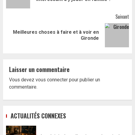
pr
Suivant
Meilleures choses à faire et à voir en
Article
Gironde
suivant:
Laisser un commentaire
Vous devez
vous connecter
pour publier un
commentaire.
ACTUALITÉS CONNEXES