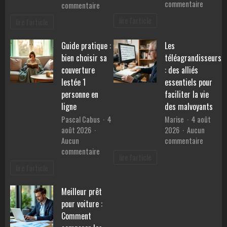
sur
commentaire
sur
commentaire
Lithothé
Comparatif
lire l'article
lire l'article
:
compact
quelles
:
Guide pratique :
Les
pierres
performances,
pour
bien choisir sa
téléagrandisseurs
consommation
retrouv
et
couverture
: des alliés
la
prix
lestée 1
essentiels pour
sérénité
personne en
faciliter la vie
?
ligne
des malvoyants
Pascal Cabus
4
Marise
4 août
août 2026
2026
Aucun
sur
Aucun
commentaire
sur
Les
commentaire
lire l'article
Guide
téléagr
lire l'article
pratique
:
:
des
Meilleur prêt
bien
alliés
pour voiture :
choisir
essentie
sa
pour
Comment
couverture
faciliter