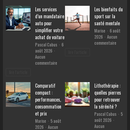
de
des
Les services
Les bienfaits du
cette
produits
année
d’un mandataire
sport sur la
artisanaux
fabriqués
auto pour
santé mentale
en
simplifier votre
Marise
6 août
Provence
2026
Aucun
achat de voiture
?
sur
commentaire
Pascal Cabus
6
Les
août 2026
lire l'article
bienfait
Aucun
du
sur
commentaire
sport
Les
lire l'article
sur
services
la
d’un
santé
Comparatif
Lithothérapie :
mandataire
mentale
compact :
quelles pierres
auto
pour
performances,
pour retrouver
simplifier
consommation
la sérénité ?
votre
et prix
Pascal Cabus
5
achat
août 2026
Marise
5 août
de
Aucun
2026
Aucun
voiture