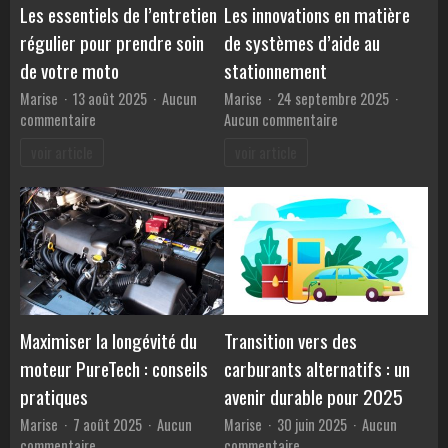
des
Les essentiels de l’entretien
Les innovations en matière
banques
régulier pour prendre soin
de systèmes d’aide au
?
de votre moto
stationnement
Marise
13 août 2025
Aucun
Marise
24 septembre 2025
sur
sur
commentaire
Aucun commentaire
Les
Les
voir article
voir article
essentiels
innovations
de
en
l’entretien
matière
régulier
de
pour
systèmes
prendre
d’aide
soin
au
de
stationnement
votre
Maximiser la longévité du
Transition vers des
moto
moteur PureTech : conseils
carburants alternatifs : un
pratiques
avenir durable pour 2025
Marise
7 août 2025
Aucun
Marise
30 juin 2025
Aucun
sur
sur
commentaire
commentaire