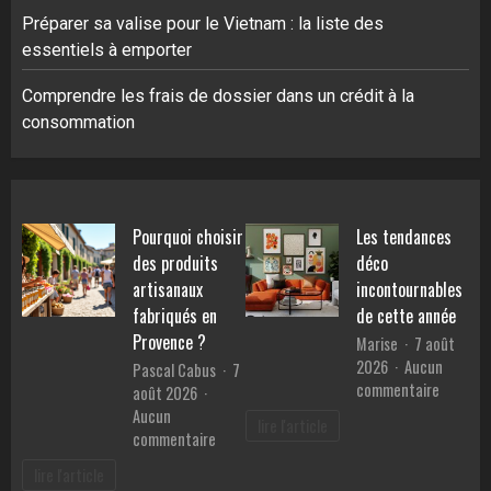
Préparer sa valise pour le Vietnam : la liste des
essentiels à emporter
Comprendre les frais de dossier dans un crédit à la
consommation
Pourquoi choisir
Les tendances
des produits
déco
artisanaux
incontournables
fabriqués en
de cette année
Provence ?
Marise
7 août
2026
Aucun
Pascal Cabus
7
sur
commentaire
août 2026
Les
Aucun
lire l'article
tendanc
sur
commentaire
déco
Pourquoi
lire l'article
inconto
choisir