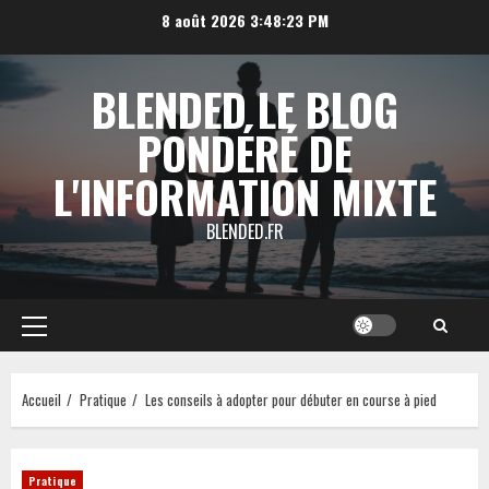
Aller
8 août 2026
3:48:24 PM
au
contenu
BLENDED LE BLOG
PONDÉRÉ DE
L'INFORMATION MIXTE
BLENDED.FR
Menu
principal
Accueil
Pratique
Les conseils à adopter pour débuter en course à pied
Pratique