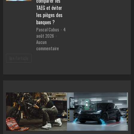
comparer les
lestée
la
TAEG et éviter
1
vie
les pièges des
personne
des
banques ?
en
malvoya
Pascal Cabus
4
ligne
août 2026
Aucun
sur
commentaire
Meilleur
lire l'article
prêt
pour
voiture
:
Comment
comparer
les
TAEG
et
éviter
les
pièges