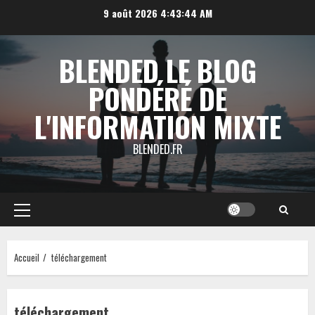
Aller
9 août 2026
4:43:44 AM
au
contenu
BLENDED LE BLOG
PONDÉRÉ DE
L'INFORMATION MIXTE
BLENDED.FR
Menu
principal
Accueil
téléchargement
téléchargement