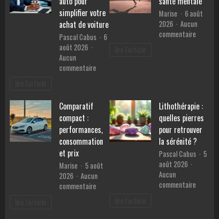
auto pour
santé mentale
en
simplifier votre
Marise
6 août
Provence
2026
Aucun
achat de voiture
?
sur
commentaire
Pascal Cabus
6
Les
août 2026
lire l'article
bienfait
Aucun
du
sur
commentaire
sport
Les
lire l'article
sur
services
la
d’un
santé
Comparatif
Lithothérapie :
mandataire
mentale
compact :
quelles pierres
auto
pour
performances,
pour retrouver
simplifier
consommation
la sérénité ?
votre
et prix
Pascal Cabus
5
achat
août 2026
Marise
5 août
de
Aucun
2026
Aucun
voiture
sur
commentaire
sur
commentaire
Lithothé
Comparatif
lire l'article
lire l'article
:
compact
quelles
: