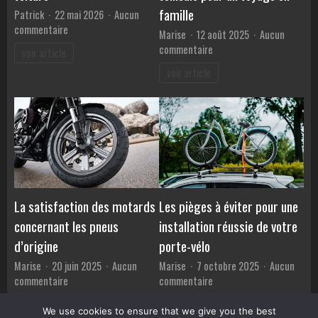
famille
Patrick
22 mai 2026
Aucun
sur
commentaire
Marise
12 août 2025
Aucun
Prix
sur
commentaire
voir article
des
Les
voir article
jantes
essentiels
:
en
adapter
matière
chaque
de
budget
sécurité
et
à
style
avoir
de
dans
voiture
votre
La satisfaction des motards
Les pièges à éviter pour une
véhicule
concernant les pneus
installation réussie de votre
pour
un
d’origine
porte-vélo
voyage
Marise
20 juin 2025
Aucun
Marise
7 octobre 2025
Aucun
en
sur
sur
commentaire
commentaire
famille
La
Les
voir article
voir article
satisfaction
pièges
We use cookies to ensure that we give you the best