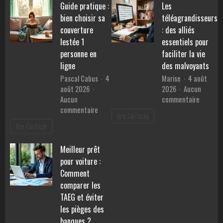
Guide pratique :
Les
pierres
performances,
pour
bien choisir sa
téléagrandisseurs
consommation
retrouv
et
couverture
: des alliés
la
prix
lestée 1
essentiels pour
sérénité
personne en
faciliter la vie
?
ligne
des malvoyants
Pascal Cabus
4
Marise
4 août
août 2026
2026
Aucun
sur
Aucun
commentaire
sur
Les
commentaire
lire l'article
Guide
téléagr
lire l'article
pratique
:
:
des
Meilleur prêt
bien
alliés
pour voiture :
choisir
essentie
sa
pour
Comment
couverture
faciliter
comparer les
lestée
la
TAEG et éviter
1
vie
les pièges des
personne
des
banques ?