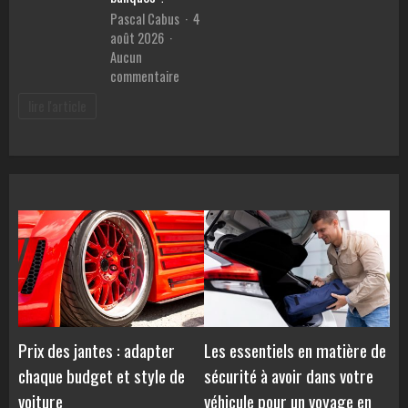
en
malvoya
Pascal Cabus
4
ligne
août 2026
Aucun
sur
commentaire
Meilleur
lire l'article
prêt
pour
voiture
:
Comment
comparer
les
TAEG
et
éviter
les
pièges
des
Prix des jantes : adapter
Les essentiels en matière de
banques
chaque budget et style de
sécurité à avoir dans votre
?
voiture
véhicule pour un voyage en