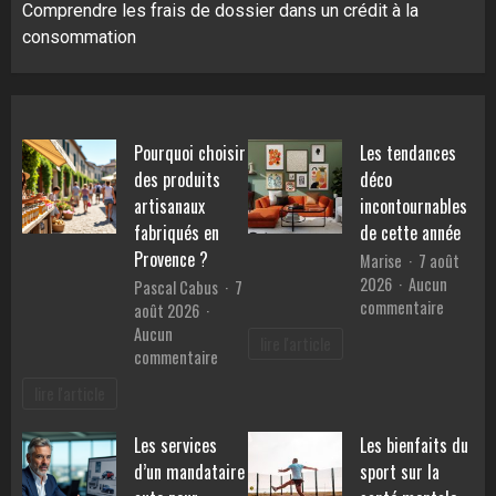
Comprendre les frais de dossier dans un crédit à la
consommation
Pourquoi choisir
Les tendances
des produits
déco
artisanaux
incontournables
fabriqués en
de cette année
Provence ?
Marise
7 août
2026
Aucun
Pascal Cabus
7
sur
commentaire
août 2026
Les
Aucun
lire l'article
tendanc
sur
commentaire
déco
Pourquoi
lire l'article
inconto
choisir
de
des
Les services
Les bienfaits du
cette
produits
année
d’un mandataire
sport sur la
artisanaux
fabriqués