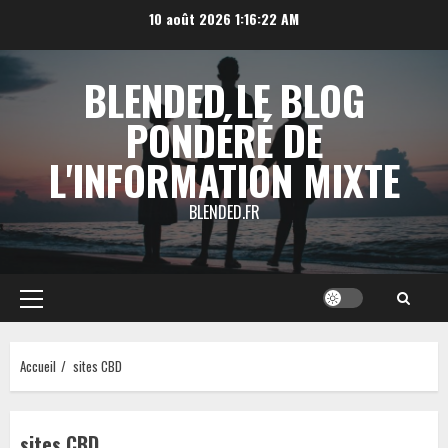
Aller
10 août 2026
1:16:22 AM
au
contenu
BLENDED LE BLOG
PONDÉRÉ DE
L'INFORMATION MIXTE
BLENDED.FR
Menu
principal
Accueil
sites CBD
sites CBD