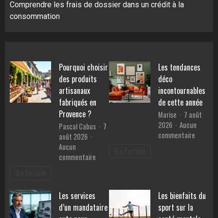
Comprendre les frais de dossier dans un crédit à la
consommation
Pourquoi choisir
Les tendances
des produits
déco
artisanaux
incontournables
fabriqués en
de cette année
Provence ?
Marise
7 août
2026
Aucun
Pascal Cabus
7
sur
commentaire
août 2026
Les
Aucun
lire l'article
tendanc
sur
commentaire
déco
Pourquoi
lire l'article
inconto
choisir
de
des
Les services
Les bienfaits du
cette
produits
année
d’un mandataire
sport sur la
artisanaux
fabriqués