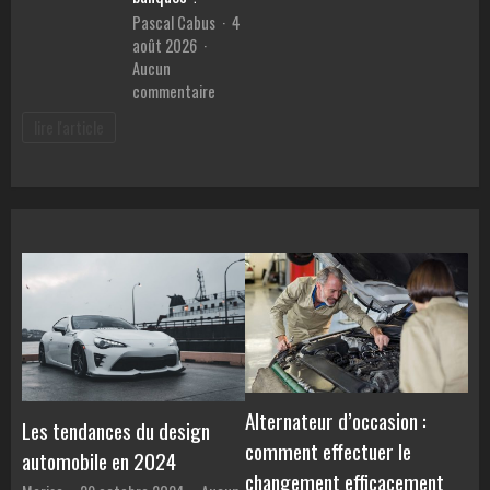
en
malvoya
Pascal Cabus
4
ligne
août 2026
Aucun
sur
commentaire
Meilleur
lire l'article
prêt
pour
voiture
:
Comment
comparer
les
TAEG
et
éviter
les
pièges
des
Alternateur d’occasion :
Les tendances du design
banques
comment effectuer le
automobile en 2024
?
changement efficacement