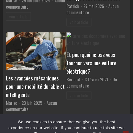
Marise
29 octobre 2024
Aucun
Patrick
27 mai 2026
Aucun
sur
commentaire
sur
commentaire
Les
voir article
Alternateur
tendances
voir article
d’occasion
du
:
design
comment
automobile
effectuer
en
le
2024
Et pourquoi ne pas vous
changement
tourner vers une voiture
efficacement
électrique?
Les avancées mécaniques
Bernard
3 février 2021
Un
pour une mobilité durable et
sur
commentaire
Et
intelligente
voir article
pourquoi
Marise
23 juin 2025
Aucun
ne
sur
commentaire
pas
Les
vous
voir article
avancées
We use cookies to ensure that we give you the best
tourner
mécaniques
experience on our website. If you continue to use this site we
vers