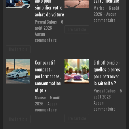
auto pour
santé mentale
en
simplifier votre
Marise
6 août
Provence
2026
Aucun
achat de voiture
?
sur
commentaire
Pascal Cabus
6
Les
août 2026
lire l'article
bienfait
Aucun
du
sur
commentaire
sport
Les
lire l'article
sur
services
la
d’un
santé
Comparatif
Lithothérapie :
mandataire
mentale
compact :
quelles pierres
auto
pour
performances,
pour retrouver
simplifier
consommation
la sérénité ?
votre
et prix
Pascal Cabus
5
achat
août 2026
Marise
5 août
de
Aucun
2026
Aucun
voiture
sur
commentaire
sur
commentaire
Lithothé
Comparatif
lire l'article
lire l'article
:
compact
quelles
: