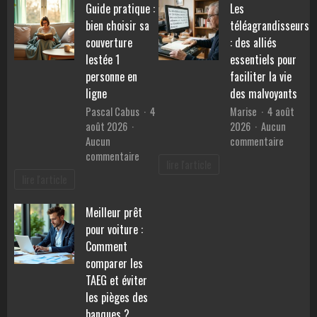
Guide pratique :
Les
pierres
performances,
pour
bien choisir sa
téléagrandisseurs
consommation
retrouv
et
couverture
: des alliés
la
prix
lestée 1
essentiels pour
sérénité
personne en
faciliter la vie
?
ligne
des malvoyants
Pascal Cabus
4
Marise
4 août
août 2026
2026
Aucun
sur
Aucun
commentaire
sur
Les
commentaire
lire l'article
Guide
téléagr
lire l'article
pratique
:
:
des
Meilleur prêt
bien
alliés
pour voiture :
choisir
essentie
sa
pour
Comment
couverture
faciliter
comparer les
lestée
la
TAEG et éviter
1
vie
les pièges des
personne
des
banques ?