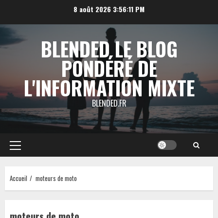
Aller
8 août 2026
3:56:12 PM
au
contenu
BLENDED LE BLOG
PONDÉRÉ DE
L'INFORMATION MIXTE
BLENDED.FR
Menu
principal
Accueil
moteurs de moto
moteurs de moto