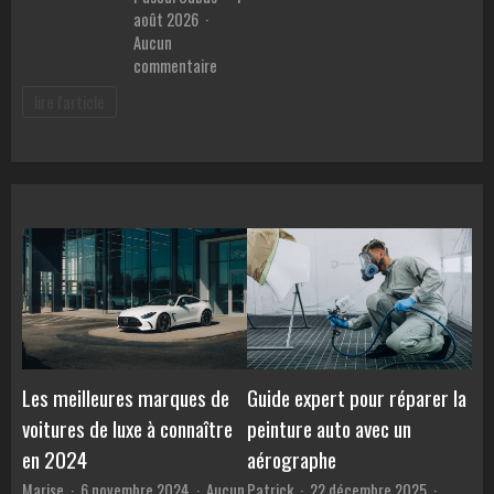
août 2026
Aucun
sur
commentaire
Meilleur
lire l'article
prêt
pour
voiture
:
Comment
comparer
les
TAEG
et
éviter
les
pièges
des
Les meilleures marques de
Guide expert pour réparer la
banques
voitures de luxe à connaître
peinture auto avec un
?
en 2024
aérographe
Marise
6 novembre 2024
Aucun
Patrick
22 décembre 2025