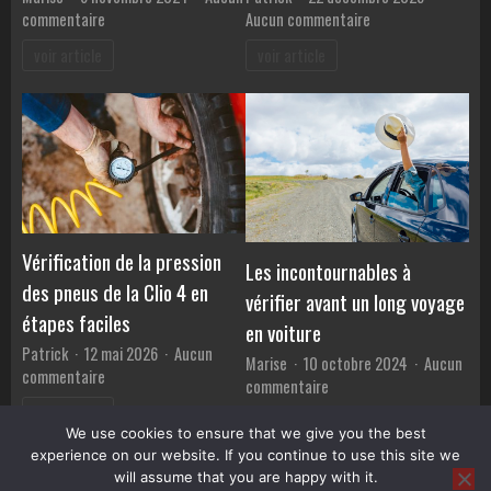
sur
sur
commentaire
Aucun commentaire
Les
Guide
voir article
voir article
meilleures
expert
marques
pour
de
réparer
voitures
la
de
peinture
luxe
auto
à
avec
connaître
un
en
aérographe
Vérification de la pression
Les incontournables à
2024
des pneus de la Clio 4 en
vérifier avant un long voyage
étapes faciles
en voiture
Patrick
12 mai 2026
Aucun
Marise
10 octobre 2024
Aucun
sur
commentaire
sur
commentaire
Vérification
Les
voir article
de
voir article
incontournables
We use cookies to ensure that we give you the best
la
à
experience on our website. If you continue to use this site we
pression
vérifier
will assume that you are happy with it.
des