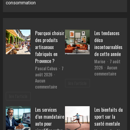
consommation
Pourquoi choisir
Les tendances
des produits
déco
artisanaux
incontournables
fabriqués en
de cette année
Provence ?
Marise
7 août
2026
Aucun
Pascal Cabus
7
sur
commentaire
août 2026
Les
Aucun
lire l'article
tendanc
sur
commentaire
déco
Pourquoi
lire l'article
inconto
choisir
de
des
Les services
Les bienfaits du
cette
produits
année
d’un mandataire
sport sur la
artisanaux
fabriqués
auto pour
santé mentale
en