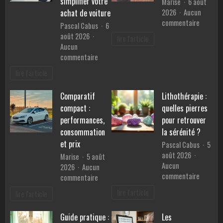
simplifier votre
Marise
6 août
Provence
2026
Aucun
achat de voiture
?
sur
commentaire
Pascal Cabus
6
Les
août 2026
lire l'article
bienfait
Aucun
du
sur
commentaire
sport
Les
lire l'article
sur
services
la
d’un
santé
Comparatif
Lithothérapie :
mandataire
mentale
compact :
quelles pierres
auto
pour
performances,
pour retrouver
simplifier
consommation
la sérénité ?
votre
et prix
Pascal Cabus
5
achat
août 2026
Marise
5 août
de
Aucun
2026
Aucun
voiture
sur
commentaire
sur
commentaire
Lithothé
Comparatif
lire l'article
lire l'article
:
compact
quelles
:
Guide pratique :
Les
pierres
performances,