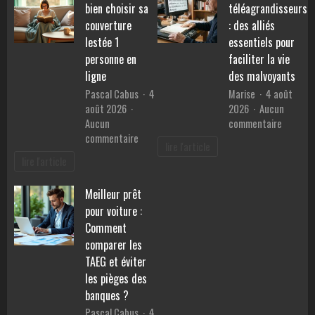
pour
bien choisir sa
téléagrandisseurs
consommation
retrouv
et
couverture
: des alliés
la
prix
lestée 1
essentiels pour
sérénité
personne en
faciliter la vie
?
ligne
des malvoyants
Pascal Cabus
4
Marise
4 août
août 2026
2026
Aucun
sur
Aucun
commentaire
sur
Les
commentaire
lire l'article
Guide
téléagr
lire l'article
pratique
:
:
des
Meilleur prêt
bien
alliés
pour voiture :
choisir
essentie
sa
pour
Comment
couverture
faciliter
comparer les
lestée
la
TAEG et éviter
1
vie
les pièges des
personne
des
banques ?
en
malvoya
Pascal Cabus
4
ligne