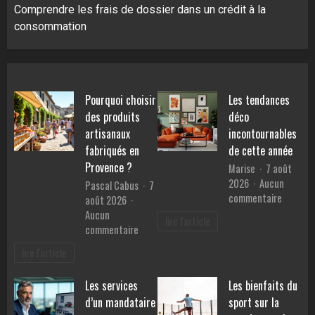
Comprendre les frais de dossier dans un crédit à la
consommation
Pourquoi choisir
Les tendances
des produits
déco
artisanaux
incontournables
fabriqués en
de cette année
Provence ?
Marise
7 août
2026
Aucun
Pascal Cabus
7
sur
commentaire
août 2026
Les
Aucun
lire l'article
tendanc
sur
commentaire
déco
Pourquoi
lire l'article
inconto
choisir
de
des
Les services
Les bienfaits du
cette
produits
année
d’un mandataire
sport sur la
artisanaux