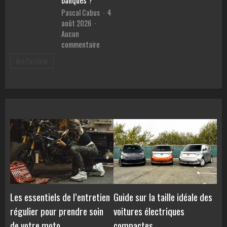
en
malvoya
Pascal Cabus
4
ligne
août 2026
Aucun
sur
commentaire
Meilleur
lire l'article
prêt
pour
voiture
:
Comment
comparer
les
TAEG
et
éviter
les
pièges
des
Les essentiels de l’entretien
Guide sur la taille idéale des
banques
régulier pour prendre soin
voitures électriques
?
de votre moto
compactes