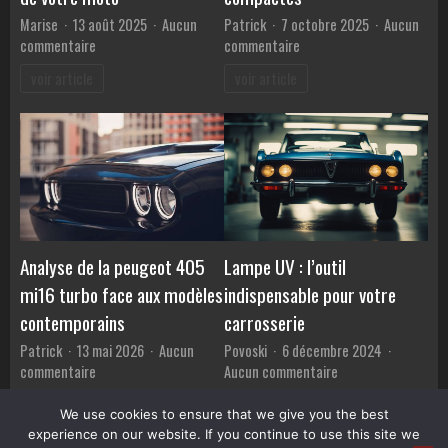
Marise
13 août 2025
Aucun
Patrick
7 octobre 2025
Aucun
sur
sur
commentaire
commentaire
Les
Guide
voir article
voir article
essentiels
sur
de
la
l’entretien
taille
régulier
idéale
pour
des
prendre
voitures
soin
électriques
de
compactes
votre
Analyse de la peugeot 405
Lampe UV : l’outil
moto
mi16 turbo face aux modèles
indispensable pour votre
contemporains
carrosserie
Patrick
13 mai 2026
Aucun
Povoski
6 décembre 2024
sur
sur
commentaire
Aucun commentaire
Analyse
Lampe
voir article
voir article
de
UV
We use cookies to ensure that we give you the best
la
:
experience on our website. If you continue to use this site we