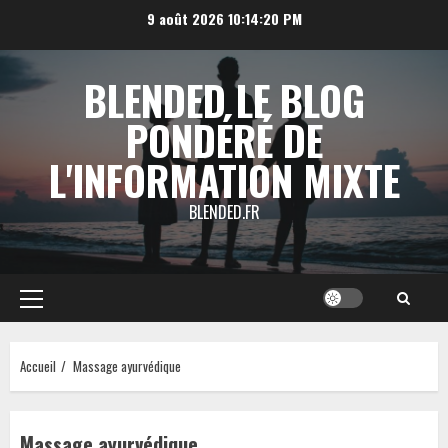
Aller
9 août 2026
10:14:21 PM
au
contenu
BLENDED LE BLOG
PONDÉRÉ DE
L'INFORMATION MIXTE
BLENDED.FR
Menu
principal
Accueil
Massage ayurvédique
Massage ayurvédique