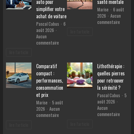
fabriqués
auto pour
santé mentale
en
simplifier votre
Marise
6 août
Provence
2026
Aucun
achat de voiture
?
sur
commentaire
Pascal Cabus
6
Les
août 2026
lire l'article
bienfait
Aucun
du
sur
commentaire
sport
Les
lire l'article
sur
services
la
d’un
santé
Comparatif
Lithothérapie :
mandataire
mentale
compact :
quelles pierres
auto
pour
performances,
pour retrouver
simplifier
consommation
la sérénité ?
votre
et prix
Pascal Cabus
5
achat
août 2026
Marise
5 août
de
Aucun
2026
Aucun
voiture
sur
commentaire
sur
commentaire
Lithothé
Comparatif
lire l'article
lire l'article
:
compact
quelles
: