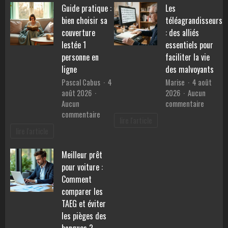
Guide pratique :
Les
pierres
performances,
pour
bien choisir sa
téléagrandisseurs
consommation
retrouv
et
couverture
: des alliés
la
prix
lestée 1
essentiels pour
sérénité
personne en
faciliter la vie
?
ligne
des malvoyants
Pascal Cabus
4
Marise
4 août
août 2026
2026
Aucun
sur
Aucun
commentaire
sur
Les
commentaire
lire l'article
Guide
téléagr
lire l'article
pratique
:
:
des
Meilleur prêt
bien
alliés
pour voiture :
choisir
essentie
sa
pour
Comment
couverture
faciliter
comparer les
lestée
la
TAEG et éviter
1
vie
les pièges des
personne
des
banques ?