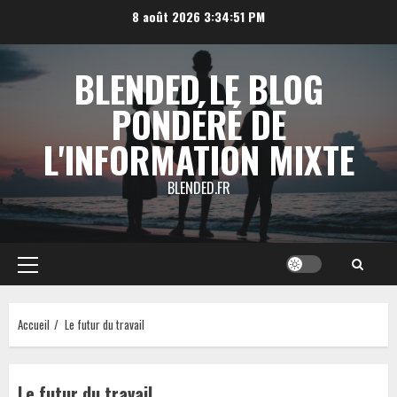
Aller
8 août 2026
3:34:52 PM
au
contenu
BLENDED LE BLOG
PONDÉRÉ DE
L'INFORMATION MIXTE
BLENDED.FR
Menu
principal
Accueil
Le futur du travail
Le futur du travail