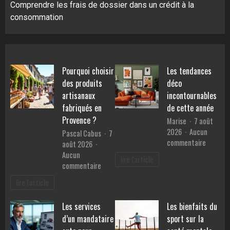
Comprendre les frais de dossier dans un crédit à la
consommation
Pourquoi choisir
Les tendances
des produits
déco
artisanaux
incontournables
fabriqués en
de cette année
Provence ?
Marise
7 août
2026
Aucun
Pascal Cabus
7
sur
commentaire
août 2026
Les
Aucun
lire l'article
tendanc
sur
commentaire
déco
Pourquoi
lire l'article
inconto
choisir
de
des
Les services
Les bienfaits du
cette
produits
année
d’un mandataire
sport sur la
artisanaux
fabriqués