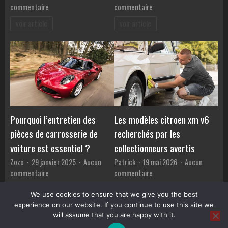
sur
sur
commentaire
commentaire
Comment
Les
voir article
voir article
prolonger
essentiels
la
à
durée
connaître
de
avant
vie
de
de
prendre
votre
le
moteur
volant
Pourquoi l’entretien des
Les modèles citroen xm v6
pièces de carrosserie de
recherchés par les
voiture est essentiel ?
collectionneurs avertis
Zozo
29 janvier 2025
Aucun
Patrick
19 mai 2026
Aucun
sur
sur
commentaire
commentaire
Pourquoi
Les
voir article
voir article
l’entretien
modèles
We use cookies to ensure that we give you the best
des
citroen
experience on our website. If you continue to use this site we
pièces
xm
will assume that you are happy with it.
de
v6