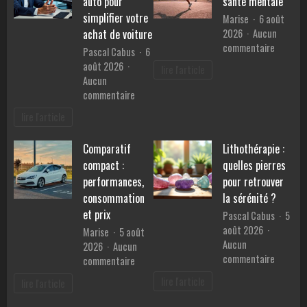
auto pour
santé mentale
en
simplifier votre
Marise
6 août
Provence
2026
Aucun
achat de voiture
?
sur
commentaire
Pascal Cabus
6
Les
août 2026
lire l'article
bienfait
Aucun
du
sur
commentaire
sport
Les
lire l'article
sur
services
la
d’un
santé
Comparatif
Lithothérapie :
mandataire
mentale
compact :
quelles pierres
auto
pour
performances,
pour retrouver
simplifier
consommation
la sérénité ?
votre
et prix
Pascal Cabus
5
achat
août 2026
Marise
5 août
de
Aucun
2026
Aucun
voiture
sur
commentaire
sur
commentaire
Lithothé
Comparatif
lire l'article
lire l'article
:
compact
quelles
: