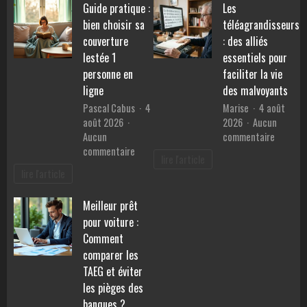
Guide pratique :
Les
pierres
performances,
pour
bien choisir sa
téléagrandisseurs
consommation
retrouv
et
couverture
: des alliés
la
prix
lestée 1
essentiels pour
sérénité
personne en
faciliter la vie
?
ligne
des malvoyants
Pascal Cabus
4
Marise
4 août
août 2026
2026
Aucun
sur
Aucun
commentaire
sur
Les
commentaire
lire l'article
Guide
téléagr
lire l'article
pratique
:
:
des
Meilleur prêt
bien
alliés
pour voiture :
choisir
essentie
sa
pour
Comment
couverture
faciliter
comparer les
lestée
la
TAEG et éviter
1
vie
les pièges des
personne
des
banques ?