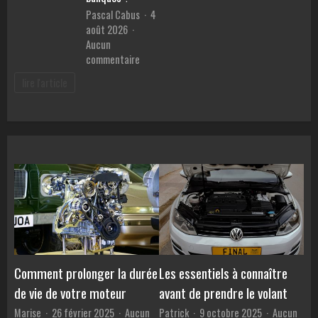
en
malvoya
Pascal Cabus
4
ligne
août 2026
Aucun
sur
commentaire
Meilleur
lire l'article
prêt
pour
voiture
:
Comment
comparer
les
TAEG
et
éviter
les
pièges
des
Comment prolonger la durée
Les essentiels à connaître
banques
de vie de votre moteur
avant de prendre le volant
?
Marise
26 février 2025
Aucun
Patrick
9 octobre 2025
Aucun