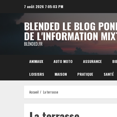
Aller
7 août 2026
7:05:04 PM
au
contenu
BLENDED LE BLOG PON
DE L'INFORMATION MIX
BLENDED.FR
ANIMAUX
AUTO MOTO
ASSURANCE
BI
LOISISRS
MAISON
PRATIQUE
SANTÉ
Accueil
La terrasse
La terrasse