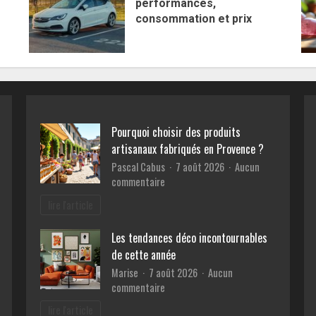
performances,
consommation et prix
Pourquoi choisir des produits
artisanaux fabriqués en Provence ?
Pascal Cabus
7 août 2026
Aucun
sur
commentaire
Pourquoi
lire l'article
choisir
des
Les tendances déco incontournables
produits
de cette année
artisanaux
fabriqués
Marise
7 août 2026
Aucun
en
sur
commentaire
Provence
Les
lire l'article
?