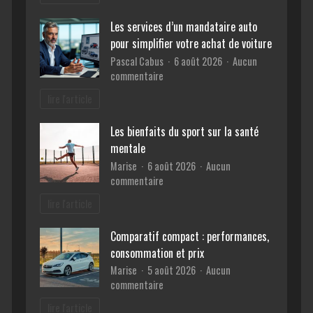
tendances
déco
Les services d’un mandataire auto
incontournables
pour simplifier votre achat de voiture
de
cette
Pascal Cabus
6 août 2026
Aucun
année
sur
commentaire
Les
lire l'article
services
d’un
Les bienfaits du sport sur la santé
mandataire
mentale
auto
pour
Marise
6 août 2026
Aucun
simplifier
sur
commentaire
votre
Les
lire l'article
achat
bienfaits
de
du
Comparatif compact : performances,
voiture
sport
consommation et prix
sur
la
Marise
5 août 2026
Aucun
santé
sur
commentaire
mentale
Comparatif
lire l'article