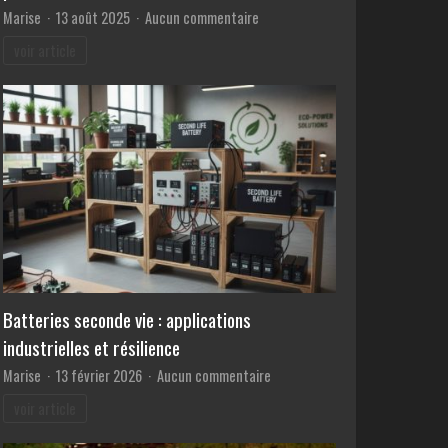
sur
Marise
13 août 2025
Aucun commentaire
Les
voir article
essentiels
de
l’entretien
régulier
pour
prendre
soin
de
votre
moto
Batteries seconde vie : applications
industrielles et résilience
sur
Marise
13 février 2026
Aucun commentaire
Batteries
voir article
seconde
vie