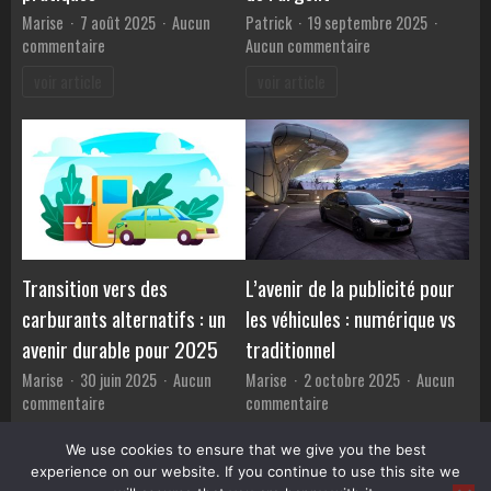
Marise
7 août 2025
Aucun
Patrick
19 septembre 2025
sur
sur
commentaire
Aucun commentaire
Maximiser
3
voir article
voir article
la
astuces
longévité
rémunératrices
du
pour
moteur
chauffeurs
PureTech
pour
:
gagner
conseils
de
pratiques
l’argent
Transition vers des
L’avenir de la publicité pour
carburants alternatifs : un
les véhicules : numérique vs
avenir durable pour 2025
traditionnel
Marise
30 juin 2025
Aucun
Marise
2 octobre 2025
Aucun
sur
sur
commentaire
commentaire
Transition
L’avenir
voir article
voir article
vers
de
We use cookies to ensure that we give you the best
des
la
experience on our website. If you continue to use this site we