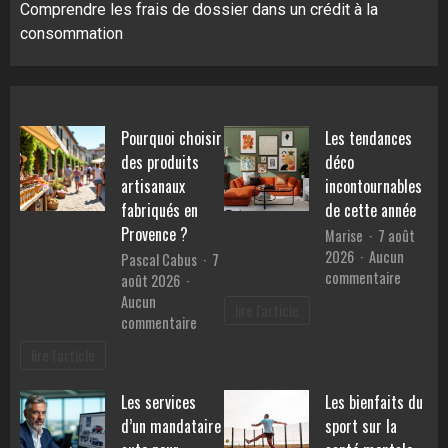
Comprendre les frais de dossier dans un crédit à la
consommation
Pourquoi choisir
Les tendances
des produits
déco
artisanaux
incontournables
fabriqués en
de cette année
Provence ?
Marise
7 août
2026
Aucun
Pascal Cabus
7
sur
commentaire
août 2026
Les
Aucun
lire l'article
tendanc
sur
commentaire
déco
Pourquoi
lire l'article
inconto
choisir
de
des
Les services
Les bienfaits du
cette
produits
année
d’un mandataire
sport sur la
artisanaux
fabriqués