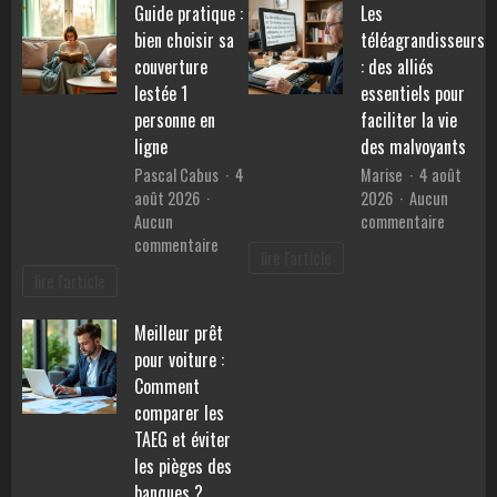
Guide pratique :
Les
pierres
performances,
pour
bien choisir sa
téléagrandisseurs
consommation
retrouv
et
couverture
: des alliés
la
prix
lestée 1
essentiels pour
sérénité
personne en
faciliter la vie
?
ligne
des malvoyants
Pascal Cabus
4
Marise
4 août
août 2026
2026
Aucun
sur
Aucun
commentaire
sur
Les
commentaire
lire l'article
Guide
téléagr
lire l'article
pratique
:
:
des
Meilleur prêt
bien
alliés
pour voiture :
choisir
essentie
sa
pour
Comment
couverture
faciliter
comparer les
lestée
la
TAEG et éviter
1
vie
les pièges des
personne
des
banques ?