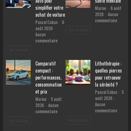
auto pour
santé mentale
en
simplifier votre
Marise
6 août
Provence
2026
Aucun
achat de voiture
?
sur
commentaire
Pascal Cabus
6
Les
août 2026
lire l'article
bienfait
Aucun
du
sur
commentaire
sport
Les
lire l'article
sur
services
la
d’un
santé
Comparatif
Lithothérapie :
mandataire
mentale
compact :
quelles pierres
auto
pour
performances,
pour retrouver
simplifier
consommation
la sérénité ?
votre
et prix
Pascal Cabus
5
achat
août 2026
Marise
5 août
de
Aucun
2026
Aucun
voiture
sur
commentaire
sur
commentaire
Lithothé
Comparatif
lire l'article
lire l'article
:
compact
quelles
: