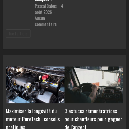
en
malvoya
Pascal Cabus
4
ligne
août 2026
Aucun
sur
commentaire
Meilleur
lire l'article
prêt
pour
voiture
:
Comment
comparer
les
TAEG
et
éviter
les
pièges
des
Maximiser la longévité du
3 astuces rémunératrices
banques
moteur PureTech : conseils
pour chauffeurs pour gagner
?
pratiques
de l’argent