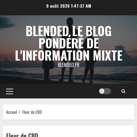
Aller
9 août 2026
1:47:37 AM
au
contenu
BLENDED LE BLOG
PONDÉRÉ DE
L'INFORMATION MIXTE
BLENDED.FR
Menu
principal
Accueil
Fleur de CBD
Fleur de CBD