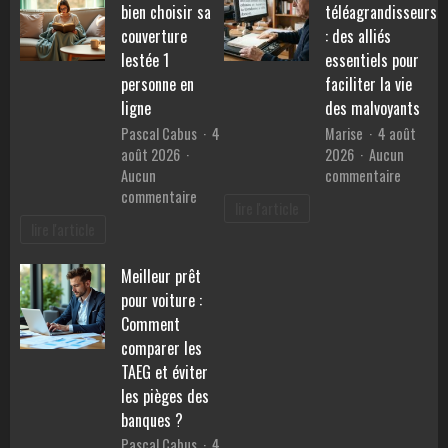
pour
bien choisir sa
téléagrandisseurs
consommation
retrouv
et
couverture
: des alliés
la
prix
lestée 1
essentiels pour
sérénité
personne en
faciliter la vie
?
ligne
des malvoyants
Pascal Cabus
4
Marise
4 août
août 2026
2026
Aucun
sur
Aucun
commentaire
sur
Les
commentaire
lire l'article
Guide
téléagr
lire l'article
pratique
:
:
des
Meilleur prêt
bien
alliés
pour voiture :
choisir
essentie
sa
pour
Comment
couverture
faciliter
comparer les
lestée
la
TAEG et éviter
1
vie
les pièges des
personne
des
banques ?
en
malvoya
Pascal Cabus
4
ligne