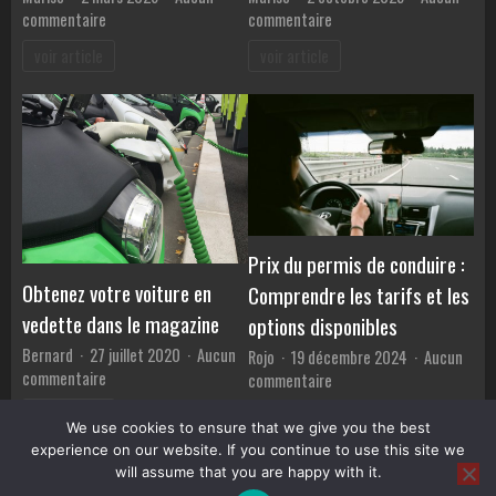
sur
sur
commentaire
commentaire
Pneus
L’avenir
voir article
voir article
2026
de
:
la
choisir
publicité
les
pour
meilleurs
les
pour
véhicules
l’efficacité
:
énergétique
numérique
vs
Prix du permis de conduire :
traditionnel
Obtenez votre voiture en
Comprendre les tarifs et les
vedette dans le magazine
options disponibles
Bernard
27 juillet 2020
Aucun
Rojo
19 décembre 2024
Aucun
sur
commentaire
sur
commentaire
Obtenez
Prix
voir article
voir article
votre
du
We use cookies to ensure that we give you the best
voiture
permis
experience on our website. If you continue to use this site we
en
de
will assume that you are happy with it.
vedette
conduire