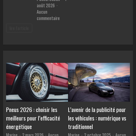
août 2026
Aucun
sur
commentaire
Meilleur
lire l'article
prêt
pour
voiture
:
Comment
comparer
les
TAEG
et
éviter
les
pièges
des
Pneus 2026 : choisir les
L’avenir de la publicité pour
banques
meilleurs pour l’efficacité
les véhicules : numérique vs
?
énergétique
traditionnel
Marise
2 mars 2026
Aucun
Marise
2 octobre 2025
Aucun