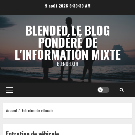
Aller
9 août 2026
8:30:31 AM
au
contenu
BLENDED LE BLOG
PONDÉRÉ DE
L'INFORMATION MIXTE
BLENDED.FR
Menu
principal
Accueil
Entretien de véhicule
Entretien de véhicule