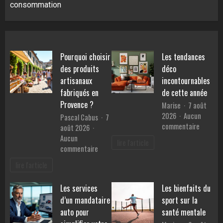
consommation
Pourquoi choisir
Les tendances
des produits
déco
artisanaux
incontournables
fabriqués en
de cette année
Provence ?
Marise
7 août
2026
Aucun
Pascal Cabus
7
sur
commentaire
août 2026
Les
Aucun
lire l'article
tendanc
sur
commentaire
déco
Pourquoi
lire l'article
inconto
choisir
de
des
Les services
Les bienfaits du
cette
produits
année
d’un mandataire
sport sur la
artisanaux
fabriqués
auto pour
santé mentale
en