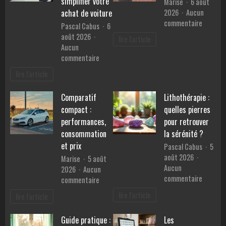
simplifier votre
Marise
6 août
Provence
2026
Aucun
achat de voiture
?
sur
commentaire
Pascal Cabus
6
Les
août 2026
lire l'article
bienfait
Aucun
du
sur
commentaire
sport
Les
lire l'article
sur
services
la
d’un
santé
Comparatif
Lithothérapie :
mandataire
mentale
compact :
quelles pierres
auto
pour
performances,
pour retrouver
simplifier
consommation
la sérénité ?
votre
et prix
Pascal Cabus
5
achat
août 2026
Marise
5 août
de
Aucun
2026
Aucun
voiture
sur
commentaire
sur
commentaire
Lithothé
Comparatif
lire l'article
lire l'article
:
compact
quelles
:
Guide pratique :
Les
pierres
performances,