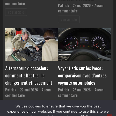
sur
commentaire
Patrick
28 mai 2026
Aucun
La
sur
commentaire
voir article
location
Guide
voir article
longue
niche
durée
pour
vs
évaluer
l’achat
le
:
juste
que
prix
choisir
d’une
?
lamborghini
countach
Alternateur d’occasion :
Voyant edc sur les iveco :
d’occasion
comment effectuer le
comparaison avec d’autres
changement efficacement
voyants automobiles
Patrick
27 mai 2026
Aucun
Patrick
26 mai 2026
Aucun
sur
sur
commentaire
commentaire
Alternateur
Voyant
voir article
voir article
d’occasion
edc
We use cookies to ensure that we give you the best
:
sur
experience on our website. If you continue to use this site we