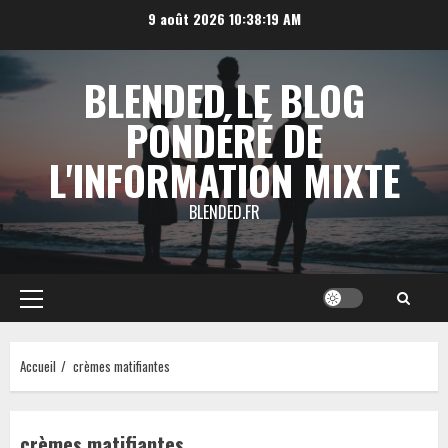
Aller
9 août 2026
10:38:20 AM
au
contenu
BLENDED LE BLOG
PONDÉRÉ DE
L'INFORMATION MIXTE
BLENDED.FR
Menu
principal
Accueil
crèmes matifiantes
crèmes matifiantes