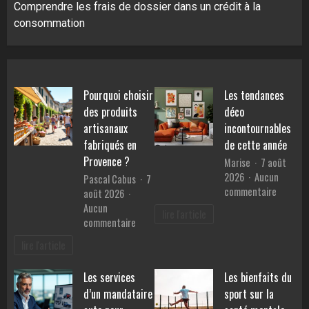
Comprendre les frais de dossier dans un crédit à la
consommation
Pourquoi choisir
Les tendances
des produits
déco
artisanaux
incontournables
fabriqués en
de cette année
Provence ?
Marise
7 août
2026
Aucun
Pascal Cabus
7
sur
commentaire
août 2026
Les
Aucun
lire l'article
tendanc
sur
commentaire
déco
Pourquoi
lire l'article
inconto
choisir
de
des
Les services
Les bienfaits du
cette
produits
année
d’un mandataire
sport sur la
artisanaux
fabriqués