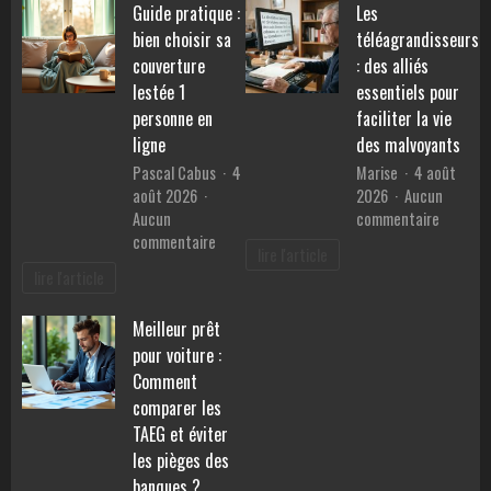
Guide pratique :
Les
pierres
performances,
pour
bien choisir sa
téléagrandisseurs
consommation
retrouv
et
couverture
: des alliés
la
prix
lestée 1
essentiels pour
sérénité
personne en
faciliter la vie
?
ligne
des malvoyants
Pascal Cabus
4
Marise
4 août
août 2026
2026
Aucun
sur
Aucun
commentaire
sur
Les
commentaire
lire l'article
Guide
téléagr
lire l'article
pratique
:
:
des
Meilleur prêt
bien
alliés
pour voiture :
choisir
essentie
sa
pour
Comment
couverture
faciliter
comparer les
lestée
la
TAEG et éviter
1
vie
les pièges des
personne
des
banques ?