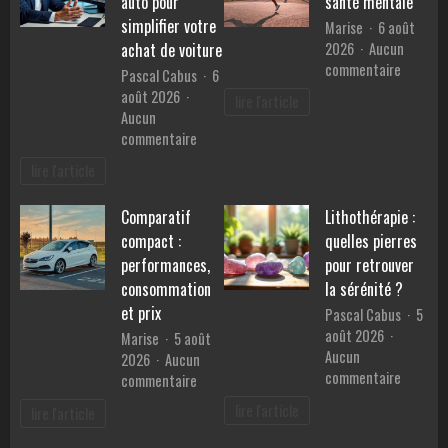
auto pour
santé mentale
en
simplifier votre
Marise
6 août
Provence
2026
Aucun
achat de voiture
?
sur
commentaire
Pascal Cabus
6
Les
août 2026
lire l'article
bienfait
Aucun
du
sur
commentaire
sport
Les
lire l'article
sur
services
la
d’un
santé
Comparatif
Lithothérapie :
mandataire
mentale
compact :
quelles pierres
auto
pour
performances,
pour retrouver
simplifier
consommation
la sérénité ?
votre
et prix
Pascal Cabus
5
achat
août 2026
Marise
5 août
de
Aucun
2026
Aucun
voiture
sur
commentaire
sur
commentaire
Lithothé
Comparatif
lire l'article
lire l'article
:
compact
quelles
: