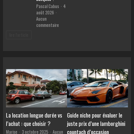
en
malvoya
Pascal Cabus
4
ligne
août 2026
Aucun
sur
commentaire
Meilleur
lire l'article
prêt
pour
voiture
:
Comment
comparer
les
TAEG
et
éviter
les
pièges
des
La location longue durée vs
Guide niche pour évaluer le
banques
l’achat : que choisir ?
juste prix d’une lamborghini
?
countach d’occasion
Marise
3 octobre 2025
Aucun