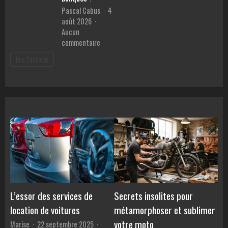
en
malvoya
Pascal Cabus
4
ligne
août 2026
Aucun
sur
commentaire
Meilleur
lire l'article
prêt
pour
voiture
:
Comment
comparer
les
TAEG
et
éviter
les
pièges
des
L’essor des services de
Secrets insolites pour
banques
location de voitures
métamorphoser et sublimer
?
votre moto
Marise
22 septembre 2025