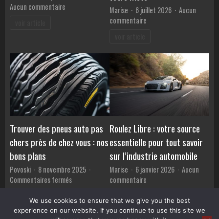
sur
Aucun commentaire
Marise
6 juillet 2026
Aucun
L’essor
sur
commentaire
voir article
des
Secrets
voir article
services
insolites
de
pour
location
métamorphoser
de
et
voitures
sublimer
votre
moto
Trouver des pneus auto pas
Roulez Libre : votre source
chers près de chez vous : nos
essentielle pour tout savoir
bons plans
sur l’industrie automobile
Povoski
8 novembre 2025
Marise
6 janvier 2026
Aucun
sur
sur
Commentaires fermés
commentaire
Trouver
Roulez
voir article
voir article
des
Libre
We use cookies to ensure that we give you the best
pneus
:
experience on our website. If you continue to use this site we