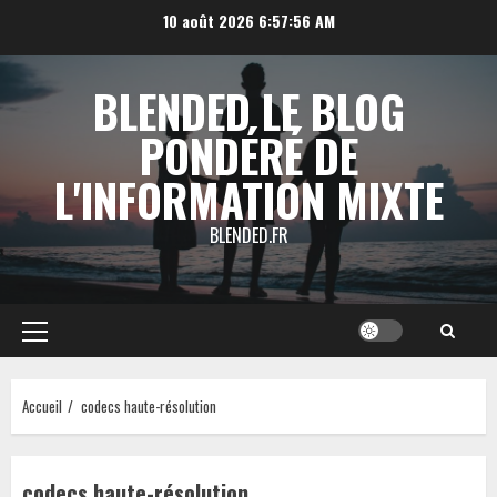
Aller
10 août 2026
6:57:57 AM
au
contenu
BLENDED LE BLOG
PONDÉRÉ DE
L'INFORMATION MIXTE
BLENDED.FR
Menu
principal
Accueil
codecs haute-résolution
codecs haute-résolution