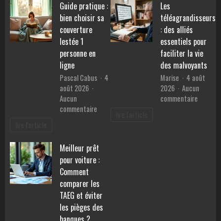
Guide pratique :
Les
pierres
performances,
pour
bien choisir sa
téléagrandisseurs
consommation
retrouv
et
couverture
: des alliés
la
prix
lestée 1
essentiels pour
sérénité
personne en
faciliter la vie
?
ligne
des malvoyants
Pascal Cabus
4
Marise
4 août
août 2026
2026
Aucun
sur
Aucun
commentaire
sur
Les
commentaire
lire l'article
Guide
téléagr
lire l'article
pratique
:
:
des
Meilleur prêt
bien
alliés
pour voiture :
choisir
essentie
sa
pour
Comment
couverture
faciliter
comparer les
lestée
la
TAEG et éviter
1
vie
les pièges des
personne
des
banques ?