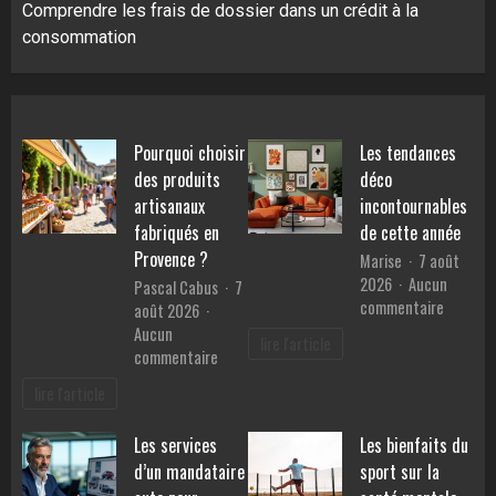
Comprendre les frais de dossier dans un crédit à la
consommation
Pourquoi choisir
Les tendances
des produits
déco
artisanaux
incontournables
fabriqués en
de cette année
Provence ?
Marise
7 août
2026
Aucun
Pascal Cabus
7
sur
commentaire
août 2026
Les
Aucun
lire l'article
tendanc
sur
commentaire
déco
Pourquoi
lire l'article
inconto
choisir
de
des
Les services
Les bienfaits du
cette
produits
année
d’un mandataire
sport sur la
artisanaux
fabriqués