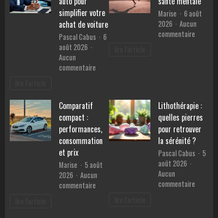
auto pour
santé mentale
en
simplifier votre
Marise
6 août
Provence
2026
Aucun
achat de voiture
?
sur
commentaire
Pascal Cabus
6
Les
août 2026
lire l'article
bienfait
Aucun
du
sur
commentaire
sport
Les
lire l'article
sur
services
la
d’un
santé
Comparatif
Lithothérapie :
mandataire
mentale
compact :
quelles pierres
auto
pour
performances,
pour retrouver
simplifier
consommation
la sérénité ?
votre
et prix
Pascal Cabus
5
achat
août 2026
Marise
5 août
de
Aucun
2026
Aucun
voiture
sur
commentaire
sur
commentaire
Lithothé
Comparatif
lire l'article
lire l'article
:
compact
quelles
: