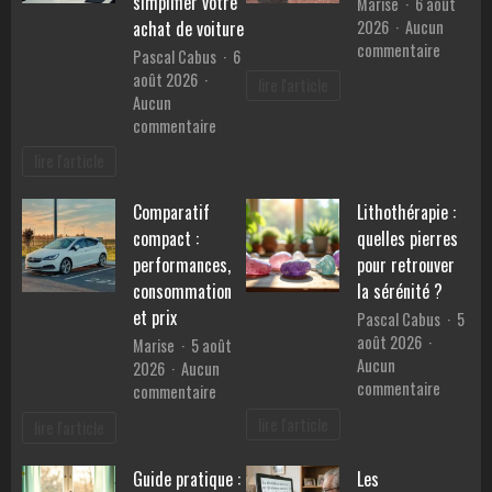
simplifier votre
Marise
6 août
Provence
2026
Aucun
achat de voiture
?
sur
commentaire
Pascal Cabus
6
Les
août 2026
lire l'article
bienfait
Aucun
du
sur
commentaire
sport
Les
lire l'article
sur
services
la
d’un
santé
Comparatif
Lithothérapie :
mandataire
mentale
compact :
quelles pierres
auto
pour
performances,
pour retrouver
simplifier
consommation
la sérénité ?
votre
et prix
Pascal Cabus
5
achat
août 2026
Marise
5 août
de
Aucun
2026
Aucun
voiture
sur
commentaire
sur
commentaire
Lithothé
Comparatif
lire l'article
lire l'article
:
compact
quelles
:
Guide pratique :
Les
pierres
performances,