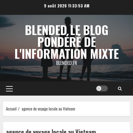
Aller
9 août 2026
11:33:54 AM
au
contenu
BLENDED LE BLOG
PONDÉRÉ DE
L'INFORMATION MIXTE
BLENDED.FR
Menu
principal
Accueil
agence de voyage locale au Vietnam
agence de voyage locale au Vietnam