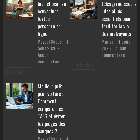
pour
bien choisir sa
téléagrandisseurs
consommation
retrouv
et
couverture
: des alliés
la
prix
lestée 1
essentiels pour
sérénité
personne en
faciliter la vie
?
ligne
des malvoyants
Pascal Cabus
4
Marise
4 août
août 2026
2026
Aucun
sur
Aucun
commentaire
sur
Les
commentaire
lire l'article
Guide
téléagr
lire l'article
pratique
:
:
des
Meilleur prêt
bien
alliés
pour voiture :
choisir
essentie
sa
pour
Comment
couverture
faciliter
comparer les
lestée
la
TAEG et éviter
1
vie
les pièges des
personne
des
banques ?
en
malvoya
Pascal Cabus
4
ligne