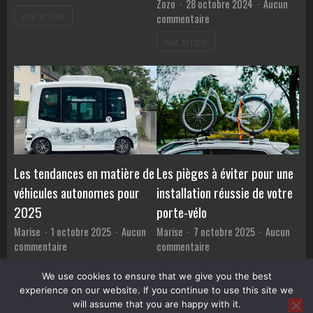
Zozo
28 octobre 2024
Aucun
Les
voir article
sur
commentaire
meilleurs
Pourquoi
services
voir article
choisir
de
l’IM508S
covoiturage
pour
en
vos
2025
besoins
de
diagnostic
?
Les tendances en matière de
Les pièges à éviter pour une
véhicules autonomes pour
installation réussie de votre
2025
porte-vélo
Marise
1 octobre 2025
Aucun
Marise
7 octobre 2025
Aucun
sur
sur
commentaire
commentaire
Les
Les
voir article
voir article
tendances
pièges
We use cookies to ensure that we give you the best
en
à
experience on our website. If you continue to use this site we
matière
éviter
will assume that you are happy with it.