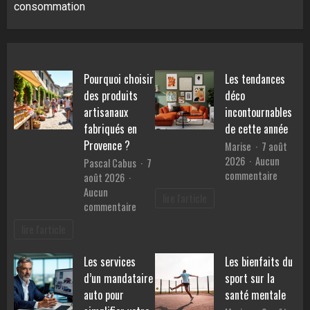
consommation
Pourquoi choisir
Les tendances
des produits
déco
artisanaux
incontournables
fabriqués en
de cette année
Provence ?
Marise
7 août
2026
Aucun
Pascal Cabus
7
sur
commentaire
août 2026
Les
Aucun
lire l'article
tendanc
sur
commentaire
déco
Pourquoi
lire l'article
inconto
choisir
de
des
Les services
Les bienfaits du
cette
produits
année
d’un mandataire
sport sur la
artisanaux
fabriqués
auto pour
santé mentale
en