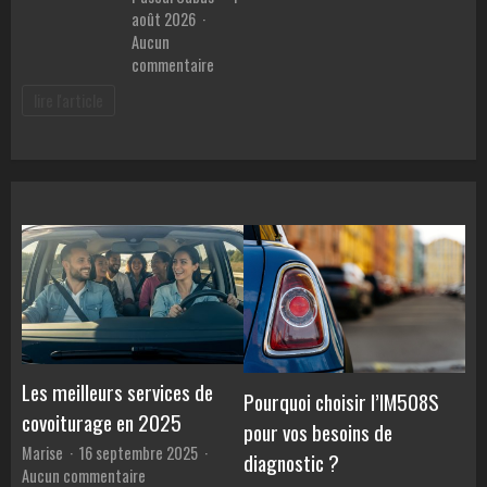
août 2026
Aucun
sur
commentaire
Meilleur
lire l'article
prêt
pour
voiture
:
Comment
comparer
les
TAEG
et
éviter
les
pièges
des
Les meilleurs services de
Pourquoi choisir l’IM508S
banques
covoiturage en 2025
pour vos besoins de
?
Marise
16 septembre 2025
diagnostic ?
sur
Aucun commentaire