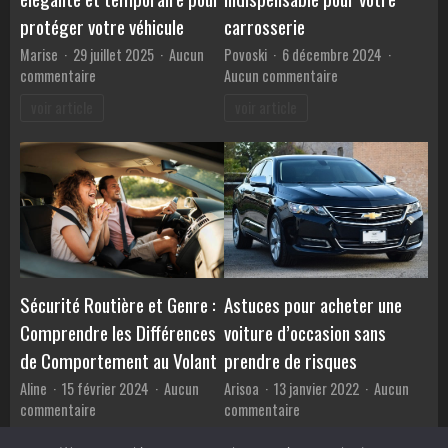
?
protéger votre véhicule
carrosserie
Marise
29 juillet 2025
Aucun
Povoski
6 décembre 2024
sur
sur
commentaire
Aucun commentaire
Le
Lampe
voir article
voir article
cover
UV
auto
:
:
l’outil
une
indispensable
solution
pour
élégante
votre
et
carrosserie
temporaire
pour
Astuces pour acheter une
Sécurité Routière et Genre :
protéger
votre
voiture d’occasion sans
Comprendre les Différences
véhicule
prendre de risques
de Comportement au Volant
Arisoa
13 janvier 2022
Aucun
Aline
15 février 2024
Aucun
sur
sur
commentaire
commentaire
Astuces
Sécurité
voir article
voir article