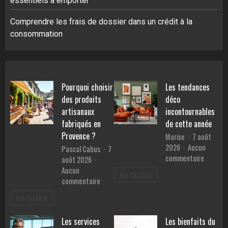
essentiels à emporter
Comprendre les frais de dossier dans un crédit à la
consommation
Pourquoi choisir
Les tendances
des produits
déco
artisanaux
incontournables
fabriqués en
de cette année
Provence ?
Marise
7 août
2026
Aucun
Pascal Cabus
7
sur
commentaire
août 2026
Les
Aucun
lire l'article
tendanc
sur
commentaire
déco
Pourquoi
lire l'article
inconto
choisir
de
des
Les services
Les bienfaits du
cette
produits