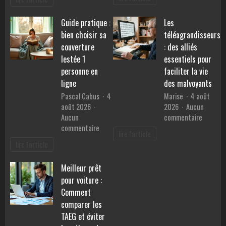
:
compact
quelles
:
Guide pratique :
Les
pierres
performances,
pour
bien choisir sa
téléagrandisseurs
consommation
retrouv
et
couverture
: des alliés
la
prix
lestée 1
essentiels pour
sérénité
personne en
faciliter la vie
?
ligne
des malvoyants
Pascal Cabus
4
Marise
4 août
août 2026
2026
Aucun
sur
Aucun
commentaire
sur
Les
commentaire
lire l'article
Guide
téléagr
lire l'article
pratique
:
:
des
Meilleur prêt
bien
alliés
pour voiture :
choisir
essentie
sa
pour
Comment
couverture
faciliter
comparer les
lestée
la
TAEG et éviter
1
vie