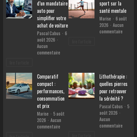
année
d’un mandataire
sport sur la
artisanaux
fabriqués
auto pour
santé mentale
en
simplifier votre
Marise
6 août
Provence
2026
Aucun
achat de voiture
?
sur
commentaire
Pascal Cabus
6
Les
août 2026
lire l'article
bienfait
Aucun
du
sur
commentaire
sport
Les
lire l'article
sur
services
la
d’un
santé
Comparatif
Lithothérapie :
mandataire
mentale
compact :
quelles pierres
auto
pour
performances,
pour retrouver
simplifier
consommation
la sérénité ?
votre
et prix
Pascal Cabus
5
achat
août 2026
Marise
5 août
de
Aucun
2026
Aucun
voiture
sur
commentaire
sur
commentaire
Lithothé
Comparatif
lire l'article
lire l'article