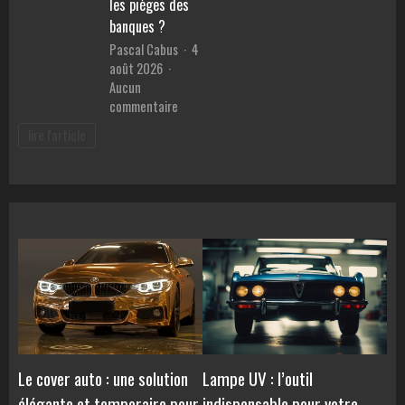
les pièges des
personne
des
banques ?
en
malvoya
Pascal Cabus
4
ligne
août 2026
Aucun
sur
commentaire
Meilleur
lire l'article
prêt
pour
voiture
:
Comment
comparer
les
TAEG
et
éviter
les
pièges
des
Le cover auto : une solution
Lampe UV : l’outil
banques
élégante et temporaire pour
indispensable pour votre