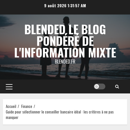
Aller
9 août 2026
1:31:58 AM
au
contenu
BLENDED LE BLOG
PONDÉRÉ DE
L'INFORMATION MIXTE
BLENDED.FR
Menu
principal
Accueil
Finance
Guide pour sélectionner le conseiller bancaire idéal : les critères à ne pas
manquer