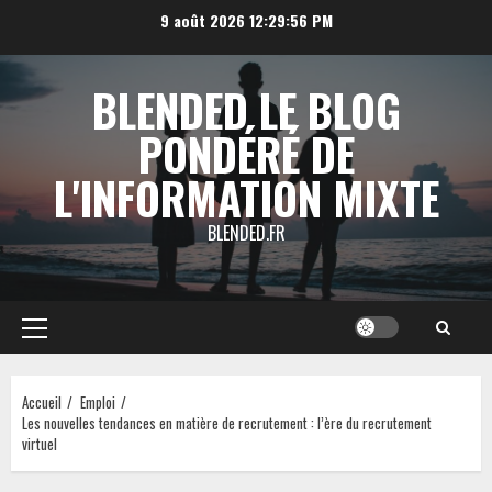
Aller
9 août 2026
12:29:56 PM
au
contenu
BLENDED LE BLOG
PONDÉRÉ DE
L'INFORMATION MIXTE
BLENDED.FR
Menu
principal
Accueil
Emploi
Les nouvelles tendances en matière de recrutement : l’ère du recrutement
virtuel