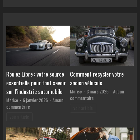
voiture
:
Comment
comparer
les
TAEG
et
éviter
les
pièges
des
Roulez Libre : votre source
Comment recycler votre
banques
essentielle pour tout savoir
ancien véhicule
?
sur l’industrie automobile
Marise
3 mars 2025
Aucun
sur
commentaire
Marise
6 janvier 2026
Aucun
Comment
sur
commentaire
voir article
recycler
Roulez
voir article
votre
Libre
ancien
:
véhicule
votre
source