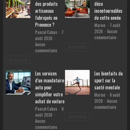
des produits
déco
artisanaux
incontournables
fabriqués en
de cette année
Provence ?
Marise
7 août
2026
Aucun
Pascal Cabus
7
sur
commentaire
août 2026
Les
Aucun
lire l'article
tendanc
sur
commentaire
déco
Pourquoi
lire l'article
inconto
choisir
de
des
Les services
Les bienfaits du
cette
produits
année
d’un mandataire
sport sur la
artisanaux
fabriqués
auto pour
santé mentale
en
simplifier votre
Marise
6 août
Provence
2026
Aucun
achat de voiture
?
sur
commentaire
Pascal Cabus
6
Les
août 2026
lire l'article
bienfait
Aucun
du
sur
commentaire