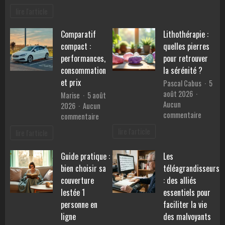
sport
Les
lire l'article
sur
services
la
d’un
santé
Comparatif
Lithothérapie :
mandataire
mentale
compact :
quelles pierres
auto
pour
performances,
pour retrouver
simplifier
consommation
la sérénité ?
votre
et prix
Pascal Cabus
5
achat
août 2026
Marise
5 août
de
Aucun
2026
Aucun
voiture
sur
commentaire
sur
commentaire
Lithothé
Comparatif
lire l'article
lire l'article
:
compact
quelles
:
Guide pratique :
Les
pierres
performances,
pour
bien choisir sa
téléagrandisseurs
consommation
retrouv
et
couverture
: des alliés
la
prix
lestée 1
essentiels pour
sérénité
personne en
faciliter la vie
?
ligne
des malvoyants