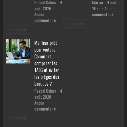
Pascal Cabus
4
Marise
4 août
août 2026
2026
Aucun
sur
Aucun
commentaire
sur
Les
commentaire
lire l'article
Guide
téléagr
lire l'article
pratique
:
:
des
Meilleur prêt
bien
alliés
pour voiture :
choisir
essentie
sa
pour
Comment
couverture
faciliter
comparer les
lestée
la
TAEG et éviter
1
vie
les pièges des
personne
des
banques ?
en
malvoya
Pascal Cabus
4
ligne
août 2026
Aucun
sur
commentaire
Meilleur
lire l'article
prêt
pour