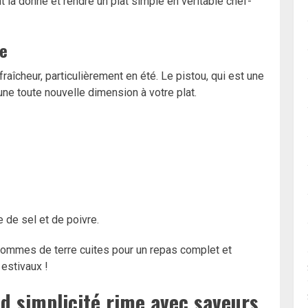
la donne et rendre un plat simple en véritable chef-
ce
fraîcheur, particulièrement en été. Le pistou, qui est une
ne toute nouvelle dimension à votre plat.
 de sel et de poivre.
pommes de terre cuites pour un repas complet et
 estivaux !
nd simplicité rime avec saveurs