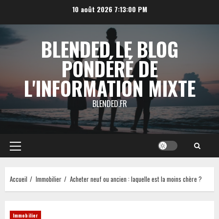
Aller
10 août 2026
7:13:01 PM
au
contenu
BLENDED LE BLOG
PONDÉRÉ DE
L'INFORMATION MIXTE
BLENDED.FR
Menu
principal
Accueil
Immobilier
Acheter neuf ou ancien : laquelle est la moins chère ?
Immobilier