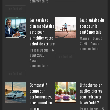
sur
commentaire
clients
déco
Pourquoi
à
lire l'article
inconto
choisir
Agen
de
des
Les services
Les bienfaits du
cette
produits
année
d’un mandataire
sport sur la
artisanaux
fabriqués
auto pour
santé mentale
en
simplifier votre
Marise
6 août
Provence
2026
Aucun
achat de voiture
?
sur
commentaire
Pascal Cabus
6
Les
août 2026
lire l'article
bienfait
Aucun
du
sur
commentaire
sport
Les
lire l'article
sur
services
la
d’un
santé
Comparatif
Lithothérapie :
mandataire
mentale
compact :
quelles pierres
auto
pour
performances,
pour retrouver
simplifier
consommation
la sérénité ?
votre
et prix
Pascal Cabus
5