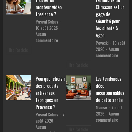
trouver un
technicité de
monteur vidéo
Climasun est un
freelance ?
gage de
sécurité pour
Pascal Cabus
10 août 2026
les clients à
Aucun
Agen
sur
commentaire
Povoski
10 août
Comment
2026
Aucun
lire l'article
trouver
sur
commentaire
un
Pourquo
monteur
lire l'article
la
vidéo
technici
freelance
Pourquoi choisir
Les tendances
de
?
des produits
déco
Climasu
est
artisanaux
incontournables
un
fabriqués en
de cette année
gage
Provence ?
Marise
7 août
de
2026
Aucun
Pascal Cabus
7
sécurité
sur
commentaire
août 2026
pour
Les
Aucun
les
lire l'article
tendanc