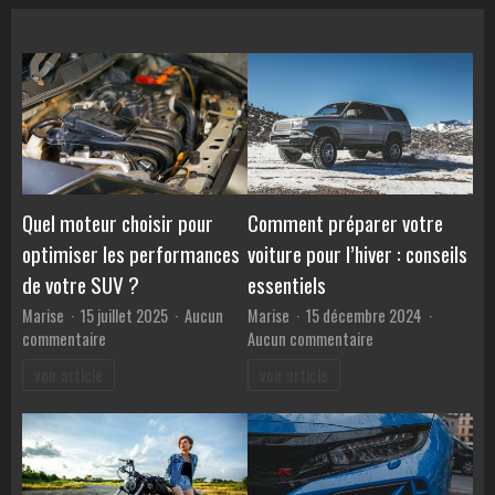
choisir
sa
couverture
lestée
1
personne
en
ligne
Quel moteur choisir pour
Comment préparer votre
optimiser les performances
voiture pour l’hiver : conseils
de votre SUV ?
essentiels
Marise
15 juillet 2025
Aucun
Marise
15 décembre 2024
sur
sur
commentaire
Aucun commentaire
Quel
Comment
voir article
voir article
moteur
préparer
choisir
votre
pour
voiture
optimiser
pour
les
l’hiver