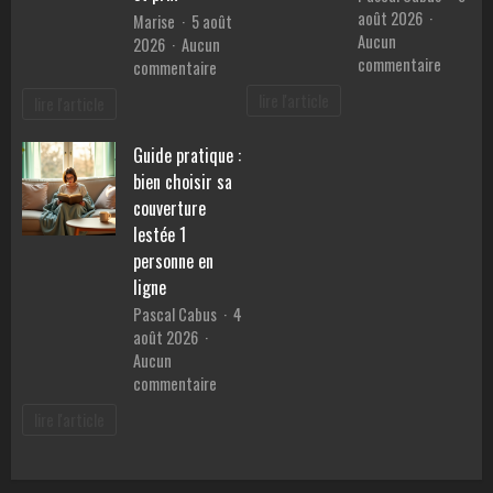
achat
août 2026
Marise
5 août
de
Aucun
2026
Aucun
voiture
sur
commentaire
sur
commentaire
Lithothé
Comparatif
lire l'article
lire l'article
:
compact
quelles
:
Guide pratique :
pierres
performances,
pour
bien choisir sa
consommation
retrouv
et
couverture
la
prix
lestée 1
sérénité
personne en
?
ligne
Pascal Cabus
4
août 2026
Aucun
sur
commentaire
Guide
lire l'article
pratique
:
bien