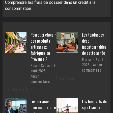
Comprendre les frais de dossier dans un crédit à la
consommation
Pourquoi choisir
Les tendances
des produits
déco
artisanaux
incontournables
fabriqués en
de cette année
Provence ?
Marise
7 août
2026
Aucun
Pascal Cabus
7
sur
commentaire
août 2026
Les
Aucun
lire l'article
tendanc
sur
commentaire
déco
Pourquoi
lire l'article
inconto
choisir
de
des
Les services
Les bienfaits du
cette
produits
année
d’un mandataire
sport sur la
artisanaux
fabriqués