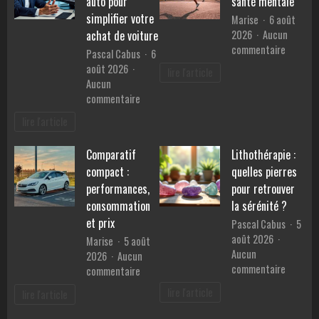
auto pour
santé mentale
en
simplifier votre
Marise
6 août
Provence
2026
Aucun
achat de voiture
?
sur
commentaire
Pascal Cabus
6
Les
août 2026
lire l'article
bienfait
Aucun
du
sur
commentaire
sport
Les
lire l'article
sur
services
la
d’un
santé
Comparatif
Lithothérapie :
mandataire
mentale
compact :
quelles pierres
auto
pour
performances,
pour retrouver
simplifier
consommation
la sérénité ?
votre
et prix
Pascal Cabus
5
achat
août 2026
Marise
5 août
de
Aucun
2026
Aucun
voiture
sur
commentaire
sur
commentaire
Lithothé
Comparatif
lire l'article
lire l'article
:
compact
quelles
: