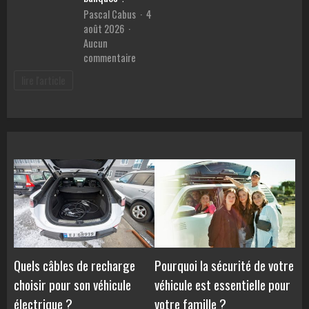
en
malvoya
Pascal Cabus
4
ligne
août 2026
Aucun
sur
commentaire
Meilleur
lire l'article
prêt
pour
voiture
:
Comment
comparer
les
TAEG
et
éviter
les
pièges
des
Quels câbles de recharge
Pourquoi la sécurité de votre
banques
choisir pour son véhicule
véhicule est essentielle pour
?
électrique ?
votre famille ?