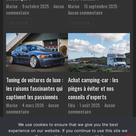
Marise
9 octobre 2025
Aucun
Marise
15 septembre 2025
sur
sur
commentaire
Aucun commentaire
Quels
Pourquoi
voir article
voir article
câbles
la
de
sécurité
recharge
de
choisir
votre
pour
véhicule
son
est
véhicule
essentielle
électrique
pour
?
votre
Tuning de voitures de luxe :
Achat camping-car : les
famille
les raisons fascinantes qui
pièges à éviter et nos
?
captivent les passionnés
conseils d’experts
Marise
4 mars 2026
Aucun
Eléa
1 août 2025
Aucun
sur
sur
commentaire
commentaire
Tuning
Achat
voir article
voir article
de
camping-
We use cookies to ensure that we give you the best
voitures
car
experience on our website. If you continue to use this site we