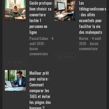
Guide pratique :
Les
pierres
performances,
pour
bien choisir sa
téléagrandisseurs
consommation
retrouv
et
couverture
: des alliés
la
prix
lestée 1
essentiels pour
sérénité
personne en
faciliter la vie
?
ligne
des malvoyants
Pascal Cabus
4
Marise
4 août
août 2026
2026
Aucun
sur
Aucun
commentaire
sur
Les
commentaire
lire l'article
Guide
téléagr
lire l'article
pratique
:
:
des
Meilleur prêt
bien
alliés
pour voiture :
choisir
essentie
sa
pour
Comment
couverture
faciliter
comparer les
lestée
la
TAEG et éviter
1
vie
les pièges des
personne
des
banques ?