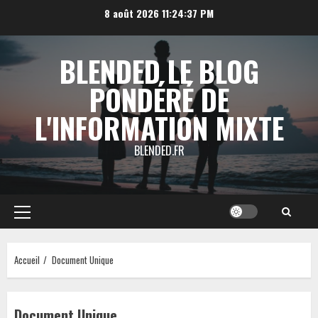
Aller
8 août 2026
11:24:37 PM
au
contenu
BLENDED LE BLOG
PONDÉRÉ DE
L'INFORMATION MIXTE
BLENDED.FR
Menu
principal
Accueil
Document Unique
Document Unique