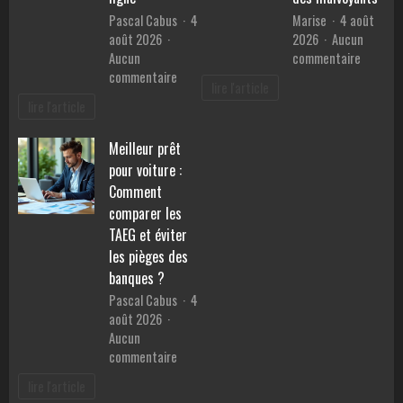
Pascal Cabus
4
Marise
4 août
août 2026
2026
Aucun
sur
Aucun
commentaire
sur
Les
commentaire
lire l'article
Guide
téléagr
lire l'article
pratique
:
:
des
Meilleur prêt
bien
alliés
pour voiture :
choisir
essentie
sa
pour
Comment
couverture
faciliter
comparer les
lestée
la
TAEG et éviter
1
vie
les pièges des
personne
des
banques ?
en
malvoya
Pascal Cabus
4
ligne
août 2026
Aucun
sur
commentaire
Meilleur
lire l'article
prêt