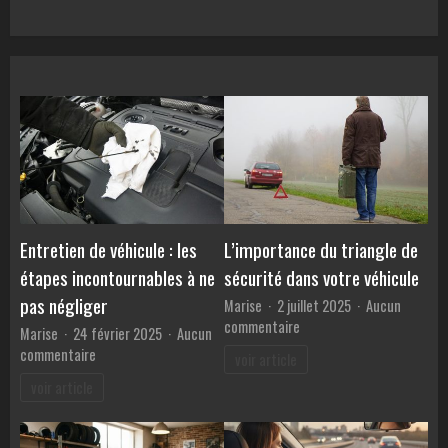
pour
voiture
:
Comment
comparer
les
TAEG
et
éviter
les
pièges
des
Entretien de véhicule : les
L’importance du triangle de
banques
étapes incontournables à ne
sécurité dans votre véhicule
?
pas négliger
Marise
2 juillet 2025
Aucun
sur
commentaire
Marise
24 février 2025
Aucun
L’importance
sur
commentaire
voir article
du
Entretien
voir article
triangle
de
de
véhicule
sécurité
: