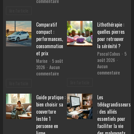
sur
commentaire
sport
Les
lire l'article
sur
services
la
d’un
santé
Comparatif
Lithothérapie :
mandataire
mentale
compact :
quelles pierres
auto
pour
performances,
pour retrouver
simplifier
consommation
la sérénité ?
votre
et prix
Pascal Cabus
5
achat
août 2026
Marise
5 août
de
Aucun
2026
Aucun
voiture
sur
commentaire
sur
commentaire
Lithothé
Comparatif
lire l'article
lire l'article
:
compact
quelles
:
Guide pratique :
Les
pierres
performances,
pour
bien choisir sa
téléagrandisseurs
consommation
retrouv
et
couverture
: des alliés
la
prix
lestée 1
essentiels pour
sérénité
personne en
faciliter la vie
?
ligne
des malvoyants