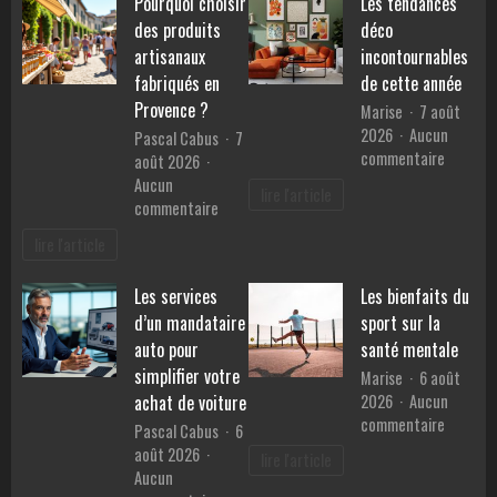
Pourquoi choisir
Les tendances
des produits
déco
artisanaux
incontournables
fabriqués en
de cette année
Provence ?
Marise
7 août
2026
Aucun
Pascal Cabus
7
sur
commentaire
août 2026
Les
Aucun
lire l'article
tendanc
sur
commentaire
déco
Pourquoi
lire l'article
inconto
choisir
de
des
Les services
Les bienfaits du
cette
produits
année
d’un mandataire
sport sur la
artisanaux
fabriqués
auto pour
santé mentale
en
simplifier votre
Marise
6 août
Provence
2026
Aucun
achat de voiture
?
sur
commentaire
Pascal Cabus
6
Les
août 2026
lire l'article
bienfait
Aucun
du