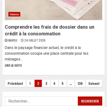
Finance
Comprendre les frais de dossier dans un
crédit à la consommation
MARISE
24 JUILLET 2026
Dans le paysage financier actuel, le crédit à la
consommation occupe une place centrale pour les
ménages...
LIRE LA SUITE
Pagination
Précédent
1
2
3
4
5
…
138
Suivant
des
Rechercher :
publications