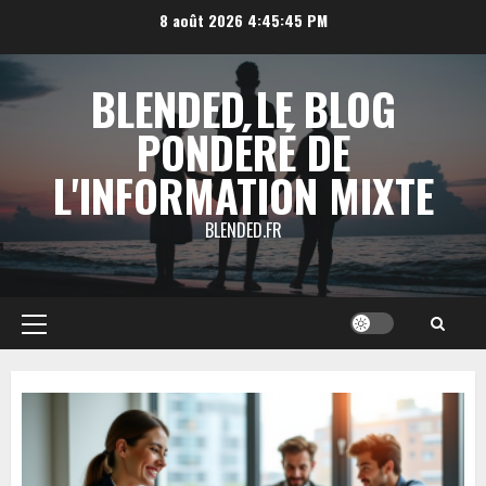
Aller
8 août 2026
4:45:46 PM
au
contenu
BLENDED LE BLOG
PONDÉRÉ DE
L'INFORMATION MIXTE
BLENDED.FR
Menu
principal