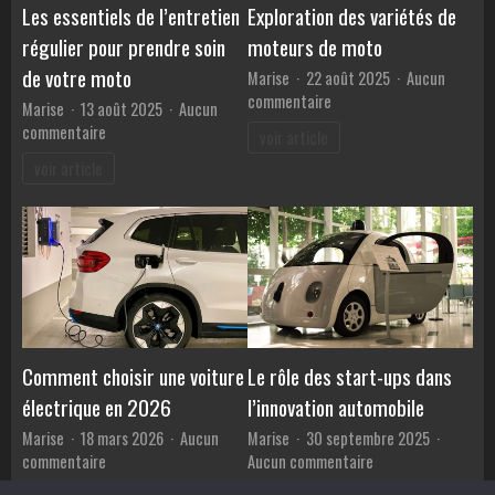
des
Les essentiels de l’entretien
Exploration des variétés de
banques
régulier pour prendre soin
moteurs de moto
?
de votre moto
Marise
22 août 2025
Aucun
sur
commentaire
Marise
13 août 2025
Aucun
Exploration
sur
commentaire
voir article
des
Les
voir article
variétés
essentiels
de
de
moteurs
l’entretien
de
régulier
moto
pour
prendre
soin
de
votre
Comment choisir une voiture
Le rôle des start-ups dans
moto
électrique en 2026
l’innovation automobile
Marise
18 mars 2026
Aucun
Marise
30 septembre 2025
sur
sur
commentaire
Aucun commentaire
Comment
Le